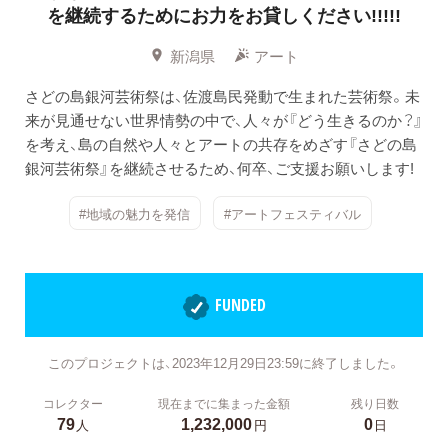
を継続するためにお力をお貸しください!!!!!
新潟県
アート
さどの島銀河芸術祭は、佐渡島民発動で生まれた芸術祭。未
来が見通せない世界情勢の中で、人々が『どう生きるのか？』
を考え、島の自然や人々とアートの共存をめざす『さどの島
銀河芸術祭』を継続させるため、何卒、ご支援お願いします!
#地域の魅力を発信
#アートフェスティバル
FUNDED
このプロジェクトは、2023年12月29日23:59に終了しました。
コレクター
現在までに集まった金額
残り日数
79
1,232,000
0
人
円
日