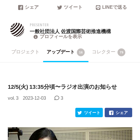
シェア
ツイート
LINEで送る
PRESENTER
一般社団法人 佐渡国際芸術推進機構
プロフィールを表示
プロジェクト
アップデート
コレクター
16
79
12/5(火) 13:35分頃〜ラジオ出演のお知らせ
vol. 3
2023-12-03
3
ツイート
シェア