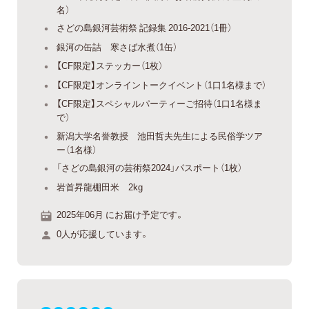
名）
さどの島銀河芸術祭 記録集 2016-2021（1冊）
銀河の缶詰 寒さば水煮（1缶）
【CF限定】ステッカー（1枚）
【CF限定】オンライントークイベント（1口1名様まで）
【CF限定】スペシャルパーティーご招待（1口1名様ま
で）
新潟大学名誉教授 池田哲夫先生による民俗学ツア
ー（1名様）
「さどの島銀河の芸術祭2024」パスポート（1枚）
岩首昇龍棚田米 2kg
2025年06月 にお届け予定です。
0人が応援しています。