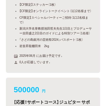
【CF限定】ステッカー（1枚）
【CF限定】オンライントークイベント（1口2名様まで）
CF限定】スペシャルパーティーご招待（1口2名様ま
で）
新潟大学名誉教授池田哲夫先生1日目とプロデューサ
ー吉田盛之2日目のガイドによる特別ツアー（1名様）
「さどの島銀河の芸術祭2024」パスポート（1枚）
岩首昇龍棚田米 2kg
2025年06月 にお届け予定です。
0人が応援しています。
500000
円
【応援！サポートコース】ジュピター サポ