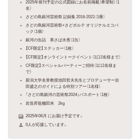
2025年発刊予定の公式図録にお名前掲載（希望制）（1
名）
さどの島銀河芸術祭 記録集 2016-2021（1冊）
さどの島銀河芸術祭+さどポルテ オリジナルエコバ
ック（1個）
銀河の缶詰 寒さば水煮（1缶）
【CF限定】ステッカー（1枚）
【CF限定】オンライントークイベント（1口2名様まで）
CF限定】スペシャルパーティーご招待（1口2名様ま
で）
新潟大学名誉教授池田哲夫先生とプロデューサー吉
田盛之のガイドによる特別ツアー（1名様）
「さどの島銀河の芸術祭2024」パスポート（1枚）
岩首昇龍棚田米 2kg
2025年06月 にお届け予定です。
0人が応援しています。