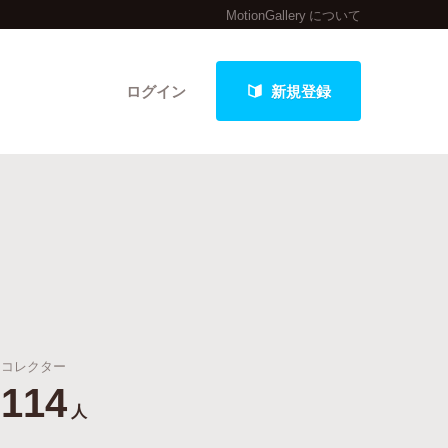
MotionGallery について
ログイン
新規登録
クト
最新進捗報告から探す
コレクター
114
人