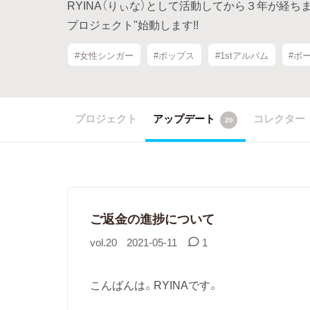
RYINA（りぃな）として活動してから３年が経
プロジェクト"始動します!!
#女性シンガー
#ポップス
#1stアルバム
#ボ
プロジェクト
アップデート
コレクター
20
ご返金の進捗について
vol.20
2021-05-11
1
こんばんは。RYINAです。