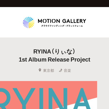
Highlight
RYINA（りぃな）
人気のプロジェクト
新着プロジェクト
終了間近のプロジェ
1st Album Release Project
Feature
東京都
音楽
タグから探す
キュレーターから探す
特集から探す
Legendary
最新達成プロジェクト
調達額が大きいプロジェクト