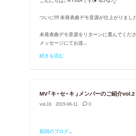
こんにちは。RYINAです(● ˃̶͈̀ロ˂̶͈́)੭ꠥ⁾⁾
ついに!!!! 未発表曲デモ音源が仕上がりました!!
未発表曲デモ音源をリターンに選んでくだ
メッセージにてお送...
続きを読む
MV「キ・セ・キ 」メンバーのご紹介vol.2
vol.16
2019-06-11
0
前回のブログ
...