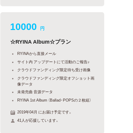
10000
円
☆RYINA Album☆プラン
RYINAから直接メール
サイト内 アップデートにて活動のご報告♪
クラウドファンディング限定待ち受け画像
クラウドファンディング限定オフショット画
像データ
未発売曲 音源データ
RYINA 1st Album （Ballad・POPSの２枚組）
2019年04月 にお届け予定です。
41人が応援しています。