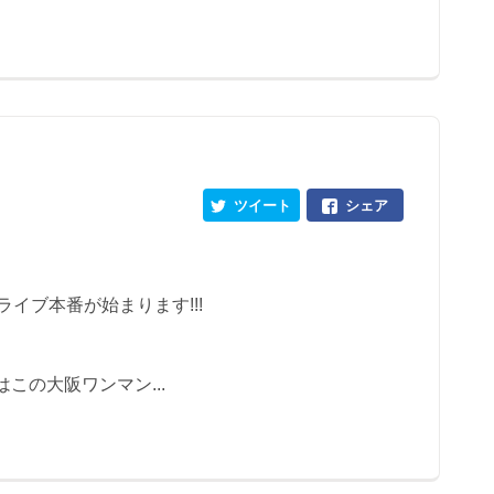
ツイート
シェア
!! ライブ本番が始まります!!!
この大阪ワンマン...