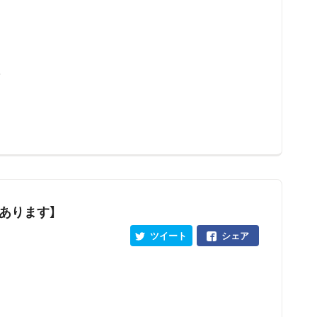
を
あります】
ツイート
シェア