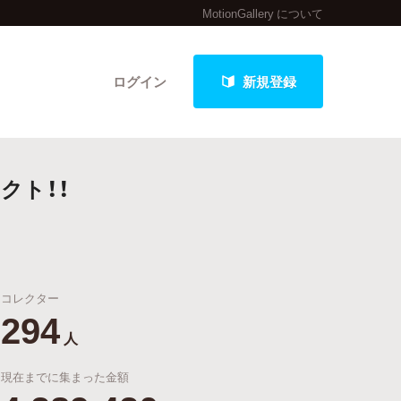
MotionGallery について
ログイン
新規登録
クト！！
クト
コレクター
最新進捗報告から探す
294
人
現在までに集まった金額