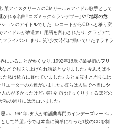
賞、某アイスクリームのCMガール＆アイドル歌手として
継がれる名曲『コズミック☆ランデブー』や
『地球の危
ジションのアイドルでした。レコードからCDへと移り変
でアイドルが放送禁止用語を言わされたり、グラビアで
てフライパン止まり。笑）少女時代に描いていたキラキラ
にいることが怖くなり、1992年18歳で業界初の
フリ
秋
などでも取り上げられ話題となりました。今思えば本
失った私は途方に暮れていました。ふと見渡すと周りには
とクリエーターの方達がいました。彼らは人生で本当にや
い人のが多かったけど。笑）今ではびっくりすくるほどの
が私の周りには沢山いました。
と思い、1994年、知人が歌謡曲専門のインデーズレーベル
トとして希望。今では本当に簡単になった1枚のCDを制