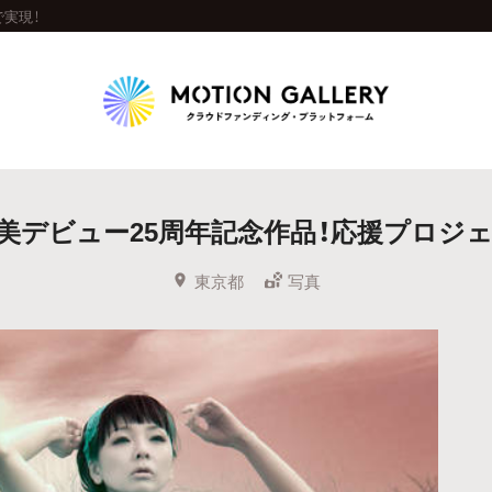
実現！
Highlight
美デビュー25周年記念作品！応援プロジェ
人気のプロジェクト
新着プロジェクト
終了間近のプロジェ
東京都
写真
Feature
タグから探す
キュレーターから探す
特集から探す
Legendary
最新達成プロジェクト
調達額が大きいプロジェクト