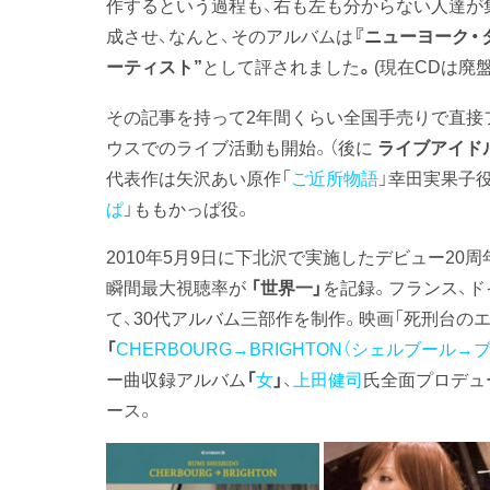
作するという過程も、右も左も分からない人達が集まっ
成させ、なんと、そのアルバムは
『ニューヨーク・
ーティスト”
として評されました
。
(現在CDは廃盤
その記事を持って2年間くらい全国手売りで直接
ウスでのライブ活動も開始。（後に
ライブアイド
代表作は矢沢あい原作「
ご近所物語
」幸田実果子役
ぱ
」ももかっぱ役。
2010年5月9日に下北沢で実施したデビュー20周
瞬間最大視聴率が
「世界一」
を記録。フランス、ド
て、30代アルバム三部作を制作。映画「死刑台の
「
CHERBOURG→BRIGHTON（シェルブール→
ー曲収録アルバム
「
女
」
、
上田健司
氏全面プロデュ
ース。