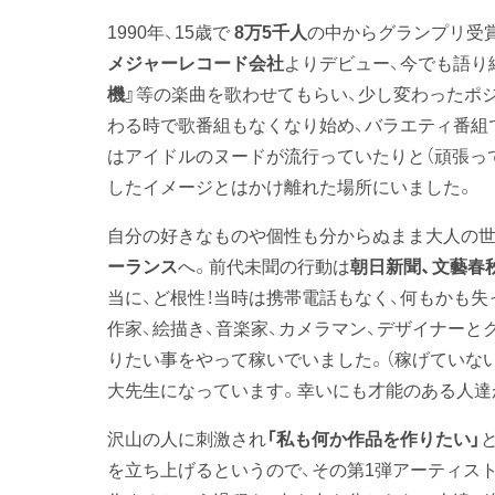
1990年、15歳で
8万5千人
の中からグランプリ受
メジャーレコード会社
よりデビュー、今でも語り
機』
等の楽曲を歌わせてもらい、少し変わったポ
わる時で歌番組もなくなり始め、バラエティ番組
はアイドルのヌードが流行っていたりと（頑張っ
したイメージとはかけ離れた場所にいました。
自分の好きなものや個性も分からぬまま大人の世界
ーランス
へ。前代未聞の行動は
朝日新聞、文藝春
当に、ど根性！当時は携帯電話もなく、何もかも
作家、絵描き、音楽家、カメラマン、デザイナー
りたい事をやって稼いでいました。（稼げていな
大先生になっています。幸いにも才能のある人達
沢山の人に刺激され
「私も何か作品を作りたい」
を立ち上げるというので、その第1弾アーティス