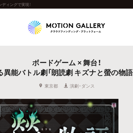
ンディングで実現！
Highlight
ボードゲーム × 舞台！
人気のプロジェクト
新着プロジェクト
終了間近のプロジェ
る異能バトル劇「朗読劇 キズナと螢の物語
Feature
東京都
演劇・ダンス
タグから探す
キュレーターから探す
特集から探す
Legendary
最新達成プロジェクト
調達額が大きいプロジェクト