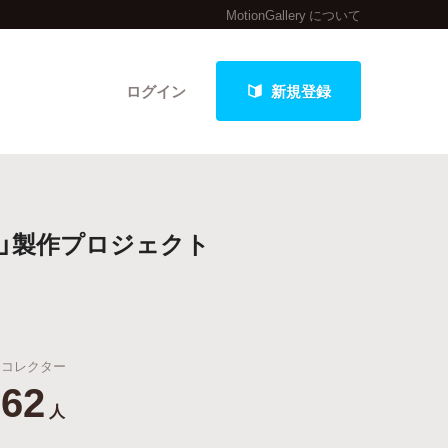
MotionGallery について
ログイン
新規登録
クト
」製作プロジェクト
最新進捗報告から探す
コレクター
62
人