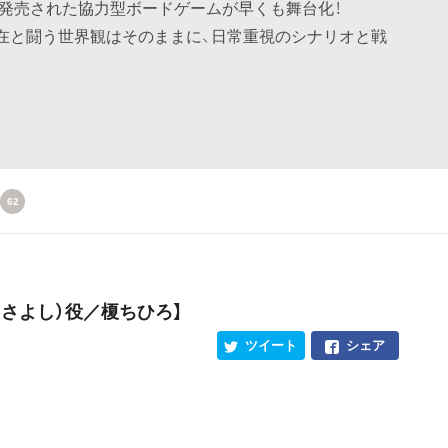
で発売された協力型ボードゲームが早くも舞台化！
在と闘う世界観はそのままに、日常重視のシナリオと戦
62
まさよし）役／榎ちひろ】
ツイート
シェア