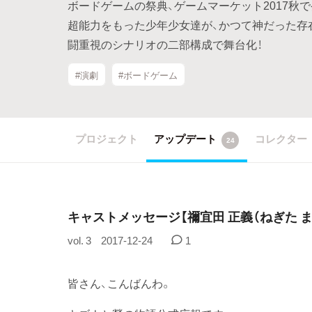
ボードゲームの祭典、ゲームマーケット2017秋
超能力をもった少年少女達が、かつて神だった存
闘重視のシナリオの二部構成で舞台化！
#演劇
#ボードゲーム
プロジェクト
アップデート
コレクター
24
キャストメッセージ【禰宜田 正義（ねぎた 
vol. 3
2017-12-24
1
皆さん、こんばんわ。