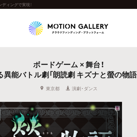
ンディングで実現！
Highlight
ボードゲーム × 舞台！
人気のプロジェクト
新着プロジェクト
終了間近のプロジェ
る異能バトル劇「朗読劇 キズナと螢の物語
Feature
東京都
演劇・ダンス
タグから探す
キュレーターから探す
特集から探す
Legendary
最新達成プロジェクト
調達額が大きいプロジェクト