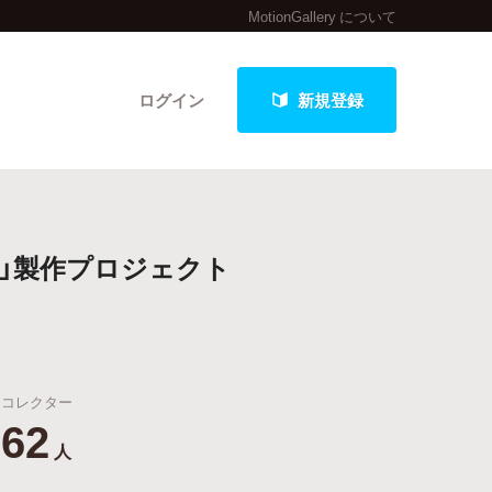
MotionGallery について
ログイン
新規登録
クト
」製作プロジェクト
最新進捗報告から探す
コレクター
62
人