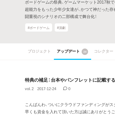
ボードゲームの祭典、ゲームマーケット2017秋
超能力をもった少年少女達が、かつて神だった存
闘重視のシナリオの二部構成で舞台化！
#ボードゲーム
#演劇
プロジェクト
アップデート
コレクター
24
特典の補足：台本やパンフレットに記載す
vol. 2
2017-12-24
0
こんばんわ、ついにクラウドファンディングがス
早くも資金を入れて頂いた方は誠にありがとうご