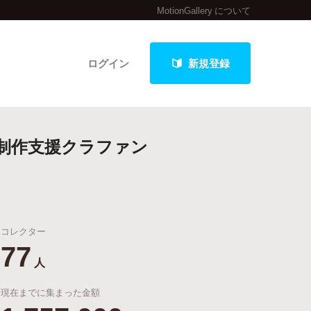
MotionGallery について
ログイン
新規登録
グ」制作支援クラファン
クト
コレクター
最新進捗報告から探す
77
人
現在までに集まった金額