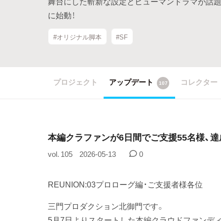
舞台にした斬新な設定とヒューマンドラマが話題
に始動！
#オリジナル脚本
#SF
プロジェクト
アップデート
コレクター
107
本編クラファンが6日間でご支援55名様、達
vol. 105
2026-05-13
0
REUNION:03プロローグ編・ご支援者様各位
三門プロダクション北御門です。
5月7日よりスタートした本編クラウドファンディ