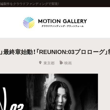
ーグ編製作をクラウドファンディングで実現！
Highlight
」最終章始動！「REUNION:03プロロー
人気のプロジェクト
新着プロジェクト
終了間近のプロジェ
東京都
映画
Feature
タグから探す
キュレーターから探す
特集から探す
Legendary
最新達成プロジェクト
調達額が大きいプロジェクト