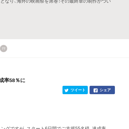
となり、海外の映画祭を席巻！その最終章の制作がつい
77
成率58％に
ツイート
シェア
ングですが、スタート6日間でご支援55名様、達成率