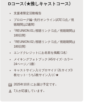
Dコース（★推しキャストコース）
支援者限定活動報告
プロローグ編・先行オンライン試写（1点／視
聴期間は2週間）
「REUNION:01」視聴リンク（1点／視聴期間は
180日間）
「REUNION:02」視聴リンク（1点／視聴期間は
180日間）
エンドクレジットにお名前を掲載（1名）
メイキングフォトブック（A5サイズ・カラー
24ページ／1冊）
キャストサイン入りブロマイド（2Lサイズ3
枚セット・うち1枚サイン入り）★
2025年10月 にお届け予定です。
7人が応援しています。