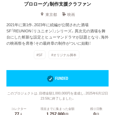
プロローグ」制作支援クラファン
東京都
映画
2021年に第1作、2023年に続編が公開された酒場
SF「REUNION（リユニオン）」シリーズ。異次元の酒場を舞
台にした斬新な設定とヒューマンドラマが話題となり、海外
の映画祭を席巻！その最終章の制作がついに始動！
#SF
#オリジナル脚本
FUNDED
このプロジェクトは、目標金額1,000,000円を達成し、2025年6月12日
23:59に終了しました。
コレクター
現在までに集まった金額
残り日数
77
1,757,000
0
人
円
日