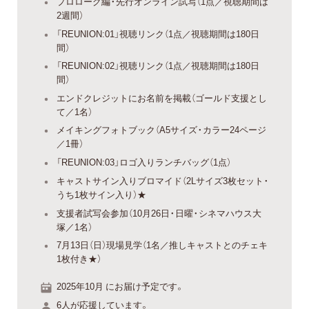
プロローグ編・先行オンライン試写（1点／視聴期間は
2週間）
「REUNION:01」視聴リンク（1点／視聴期間は180日
間）
「REUNION:02」視聴リンク（1点／視聴期間は180日
間）
エンドクレジットにお名前を掲載（ゴールド支援とし
て／1名）
メイキングフォトブック（A5サイズ・カラー24ページ
／1冊）
「REUNION:03」ロゴ入りランチバッグ（1点）
キャストサイン入りブロマイド（2Lサイズ3枚セット・
うち1枚サイン入り）★
支援者試写会参加（10月26日・日曜・シネマハウス大
塚／1名）
7月13日（日）現場見学（1名／推しキャストとのチェキ
1枚付き★）
2025年10月 にお届け予定です。
6人が応援しています。