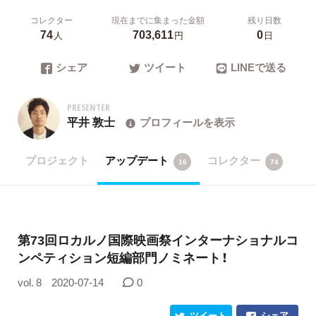
コレクター
現在までに集まった金額
残り日数
74
703,611
0
人
円
日
シェア
ツイート
LINEで送る
PRESENTER
平井 敦士
プロフィールを表示
プロジェクト
アップデート
コレクター
16
74
第73回ロカルノ国際映画祭インターナショナルコ
ンペティション短編部門ノミネート！
vol. 8
2020-07-14
0
ツイート
シェア