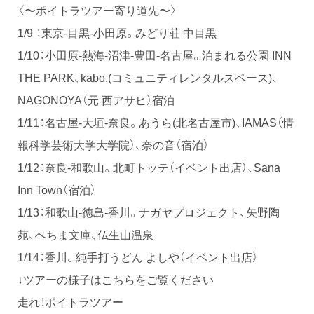
〈〜ポイトラツアー寄り道先〜〉
1/9 ：東京-目黒-小田原。みどり荘 中目黒
1/10：小田原-熱海-沼津-豊田-名古屋。泊まれる公園 INN
THE PARK、kabo.(コミュニティレンタルスペース)、
NAGONOYA（元 西アサヒ）宿泊
1/11：名古屋-大垣-奈良。あうら(北名古屋市)、IAMAS（情
報科学芸術大学大学院）、奈の音（宿泊）
1/12：奈良-和歌山。北町トッテ（イベント出店）、Sana
Inn Town（宿泊）
1/13：和歌山-徳島-香川。ナガヤプロジェクト、矢野陶
苑、へちま文庫、仏生山温泉
1/14：香川。純手打うどん よしや（イベント出店）
↓ツアーの様子はこちらをご覧ください
走れ！ポイトラツアー