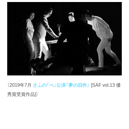
（2019年7月
さふの「ぺ」公演『夢の旧作』
[SAF vol.13 優
秀賞受賞作品]）