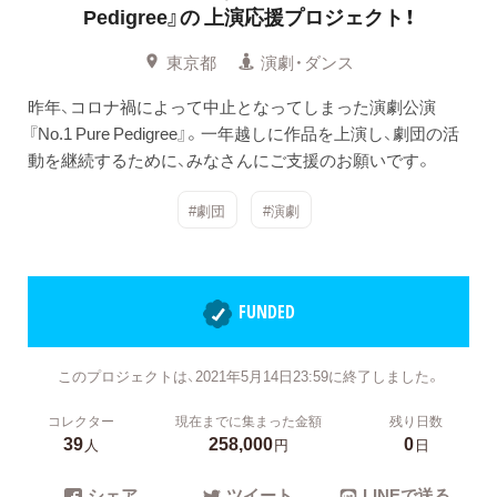
Pedigree』の
上演応援プロジェクト！
東京都
演劇・ダンス
昨年、コロナ禍によって中止となってしまった演劇公演
『No.1 Pure Pedigree』。一年越しに作品を上演し、劇団の活
動を継続するために、みなさんにご支援のお願いです。
#劇団
#演劇
FUNDED
このプロジェクトは、2021年5月14日23:59に終了しました。
コレクター
現在までに集まった金額
残り日数
39
258,000
0
人
円
日
シェア
ツイート
LINEで送る