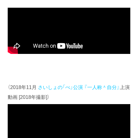
（2018年11月
さいしょの「ぺ」公演 『一人称＾自分』
上演
動画 [2018年撮影]）