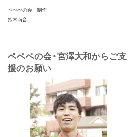
ぺぺぺの会 制作
鈴木南音
ペペペの会・宮澤大和からご支
援のお願い