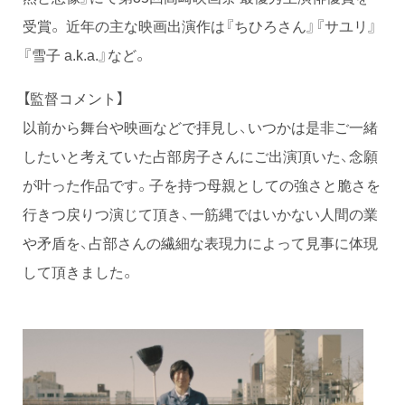
受賞。 近年の主な映画出演作は『ちひろさん』『サユリ』
『雪子 a.k.a.』など。
【監督コメント】
以前から舞台や映画などで拝見し、いつかは是非ご一緒
したいと考えていた占部房子さんにご出演頂いた、念願
が叶った作品です。子を持つ母親としての強さと脆さを
行きつ戻りつ演じて頂き、一筋縄ではいかない人間の業
や矛盾を、占部さんの繊細な表現力によって見事に体現
して頂きました。