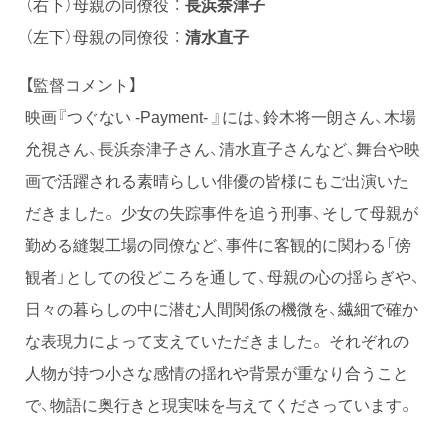
（右下）母親の同僚役 ：
長浜奈津子
（左下）母親の同僚役 ：
清水直子
【監督コメント】
映画『つぐない -Payment- 』には、鈴木将一朗さん、木場
允視さん、長浜奈津子さん、清水直子さんなど、舞台や映
画で活躍される素晴らしい俳優の皆様にもご出演いた
だきました。 少女の失踪事件を追う刑事、そして母親が
勤める縫製工場の同僚など、事件に客観的に関わる「傍
観者」としての役どころを通して、母親の心の揺らぎや、
日々の暮らしの中に潜む人間関係の機微を、繊細で確か
な表現力によって支えていただきました。 それぞれの
人物が持つ小さな感情の揺れや背景が重なり合うこと
で、物語に奥行きと現実味を与えてくださっています。