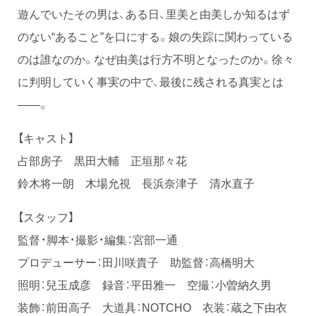
遊んでいたその男は、ある日、里美と由美しか知るはず
のない“あること”を口にする。娘の失踪に関わっている
のは誰なのか。なぜ由美は行方不明となったのか。徐々
に判明していく事実の中で、最後に残される真実とは
――。
【キャスト】
占部房子 黒田大輔 正垣那々花
鈴木将一朗 木場允視 長浜奈津子 清水直子
【スタッフ】
監督・脚本・撮影・編集：宮部一通
プロデューサー：田川咲貴子 助監督：高橋明大
照明：兒玉成彦 録音：平田雅一 空撮：小曽納久男
装飾：前田高子 大道具：NOTCHO 衣装：蔵之下由衣