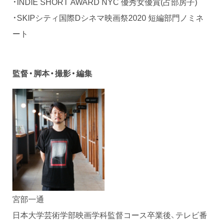
・INDIE SHORT AWARD NYC 優秀女優賞(占部房子)
・SKIPシティ国際Dシネマ映画祭2020 短編部門ノミネ
ート
監督・脚本・撮影・編集
宮部一通
日本大学芸術学部映画学科監督コース卒業後、テレビ番