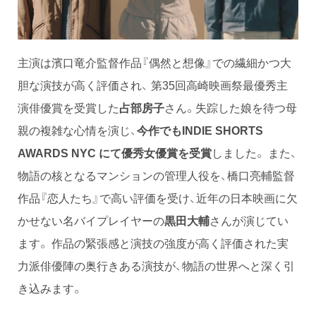
主演は濱口竜介監督作品『偶然と想像』での繊細かつ大
胆な演技が高く評価され、 第35回高崎映画祭最優秀主
演俳優賞を受賞した
占部房子
さん。失踪した娘を待つ母
親の複雑な心情を演じ、
今作でもINDIE SHORTS
AWARDS NYC にて優秀女優賞を受賞
しました。 また、
物語の核となるマンションの管理人役を、橋口亮輔監督
作品『恋人たち』で高い評価を受け、近年の日本映画に欠
かせない名バイプレイヤーの
黒田大輔
さんが演じてい
ます。 作品の緊張感と演技の強度が高く評価された実
力派俳優陣の奥行きある演技が、物語の世界へと深く引
き込みます。