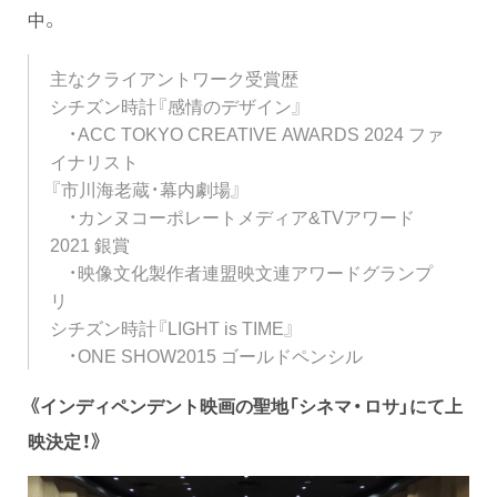
中。
主なクライアントワーク受賞歴
シチズン時計『感情のデザイン』
・ACC TOKYO CREATIVE AWARDS 2024 ファ
イナリスト
『市川海老蔵・幕内劇場』
・カンヌコーポレートメディア&TVアワード
2021 銀賞
・映像文化製作者連盟映文連アワードグランプ
リ
シチズン時計『LIGHT is TIME』
・ONE SHOW2015 ゴールドペンシル
《インディペンデント映画の聖地「シネマ・ロサ」にて上
映決定！》