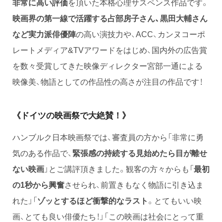
非常に高い評価
を頂いた本格心理サスペンス作品です。
映画界の第一線で活躍する占部房子さん、黒田大輔さん
など実力派俳優陣
の高い演技力や、ACC、カンヌコーポ
レートメディア&TVアワードをはじめ、国内外の広告賞
を数々受賞してきた映像ディレクター宮部一通による
映像美、物語としての作品性の高さが注目の作品です！
《ドイツの映画祭で大絶賛！》
ハンブルク日本映画祭では、審査員の方から「非常に勇
気のある作品で、
緊張感の持続する見始めたら目が離せ
ない映画
」とご講評頂きました。観客の方々からも「
最初
の1秒から興奮
させられ、前置きもなく物語に引き込ま
れた」「
ゾッとするほど衝撃的なラスト
。とてもいい映
画、とても良い俳優たち！」「この映画は社会にとって重