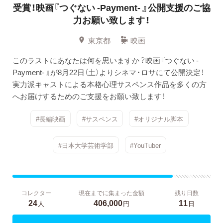
受賞！映画『つぐない -Payment- 』公開支援のご協
力お願い致します！
東京都
映画
このラストにあなたは何を思いますか？映画『つぐない -
Payment- 』が8月22日（土）よりシネマ・ロサにて公開決定！
実力派キャストによる本格心理サスペンス作品を多くの方
へお届けするためのご支援をお願い致します！
#長編映画
#サスペンス
#オリジナル脚本
#日本大学芸術学部
#YouTuber
コレクター
現在までに集まった金額
残り日数
24
406,000
11
人
円
日