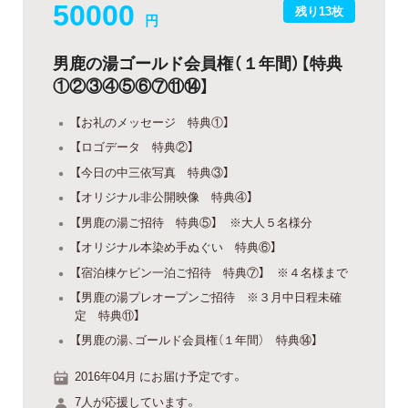
50000
残り13枚
円
男鹿の湯ゴールド会員権（１年間）【特典
①②③④⑤⑥⑦⑪⑭】
【お礼のメッセージ 特典①】
【ロゴデータ 特典②】
【今日の中三依写真 特典③】
【オリジナル非公開映像 特典④】
【男鹿の湯ご招待 特典⑤】 ※大人５名様分
【オリジナル本染め手ぬぐい 特典⑥】
【宿泊棟ケビン一泊ご招待 特典⑦】 ※４名様まで
【男鹿の湯プレオープンご招待 ※３月中日程未確
定 特典⑪】
【男鹿の湯、ゴールド会員権（１年間） 特典⑭】
2016年04月 にお届け予定です。
7人が応援しています。