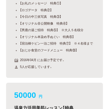
【お礼のメッセージ 特典①】
【ロゴデータ 特典②】
【今日の中三依写真 特典③】
【オリジナル非公開映像 特典④】
【男鹿の湯ご招待 特典⑤】 ※大人５名様分
【オリジナル本染め手ぬぐい 特典⑥】
【宿泊棟ケビン一泊ご招待 特典⑦】 ※４名様まで
【おじか食堂のフードメニュー 特典⑬】
2016年04月 にお届け予定です。
5人が応援しています。
50000
円
温泉力活用美肌レッスン【特典