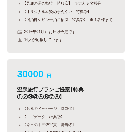
【男鹿の湯ご招待 特典⑤】 ※大人５名様分
【オリジナル本染め手ぬぐい 特典⑥】
【宿泊棟ケビン一泊ご招待 特典⑦】 ※４名様まで
2016年04月 にお届け予定です。
16人が応援しています。
30000
円
温泉旅行プランご提案【特典
①②③④⑤⑥⑦⑧】
【お礼のメッセージ 特典①】
【ロゴデータ 特典②】
【今日の中三依写真 特典③】