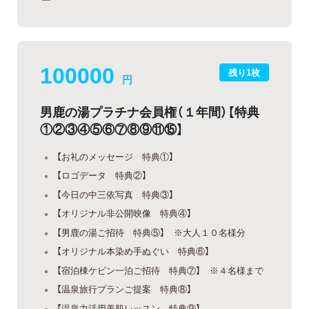
100000
残り1枚
円
男鹿の湯プラチナ会員権（１年間）【特典
①②③④⑤⑥⑦⑧⑨⑪⑮】
【お礼のメッセージ 特典①】
【ロゴデータ 特典②】
【今日の中三依写真 特典③】
【オリジナル非公開映像 特典④】
【男鹿の湯ご招待 特典⑤】 ※大人１０名様分
【オリジナル本染め手ぬぐい 特典⑥】
【宿泊棟ケビン一泊ご招待 特典⑦】 ※４名様まで
【温泉旅行プランご提案 特典⑧】
【温泉力活用美肌レッスン 特典⑨】