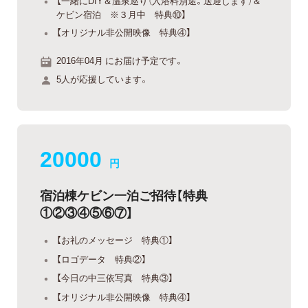
【一緒にDIY＆温泉巡り（入浴料別途。送迎します）＆
ケビン宿泊 ※３月中 特典⑩】
【オリジナル非公開映像 特典④】
2016年04月 にお届け予定です。
5人が応援しています。
20000
円
宿泊棟ケビン一泊ご招待【特典
①②③④⑤⑥⑦】
【お礼のメッセージ 特典①】
【ロゴデータ 特典②】
【今日の中三依写真 特典③】
【オリジナル非公開映像 特典④】