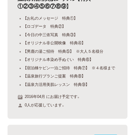
①②③④⑤⑥⑦⑧⑨】
【お礼のメッセージ 特典①】
【ロゴデータ 特典②】
【今日の中三依写真 特典③】
【オリジナル非公開映像 特典④】
【男鹿の湯ご招待 特典⑤】 ※大人５名様分
【オリジナル本染め手ぬぐい 特典⑥】
【宿泊棟ケビン一泊ご招待 特典⑦】 ※４名様まで
【温泉旅行プランご提案 特典⑧】
【温泉力活用美肌レッスン 特典⑨】
2016年04月 にお届け予定です。
0人が応援しています。