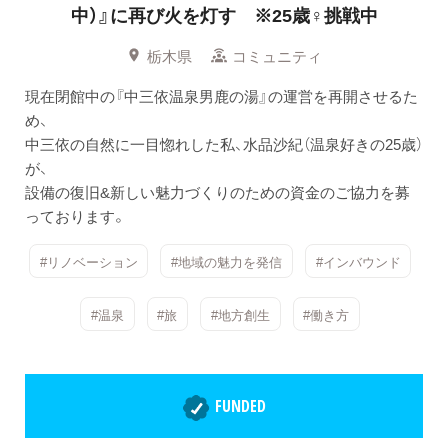
中）』に再び火を灯す ※25歳♀挑戦中
栃木県
コミュニティ
現在閉館中の『中三依温泉男鹿の湯』の運営を再開させるた
め、
中三依の自然に一目惚れした私、水品沙紀（温泉好きの25歳）
が、
設備の復旧&新しい魅力づくりのための資金のご協力を募
っております。
#リノベーション
#地域の魅力を発信
#インバウンド
#温泉
#旅
#地方創生
#働き方
FUNDED