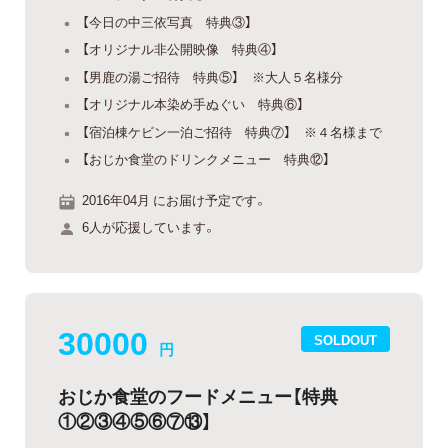
【今日の中三依写真 特典③】
【オリジナル非公開映像 特典④】
【男鹿の湯ご招待 特典⑤】 ※大人５名様分
【オリジナル本染め手ぬぐい 特典⑥】
【宿泊棟ケビン一泊ご招待 特典⑦】 ※４名様まで
【おじか食堂のドリンクメニュー 特典⑫】
2016年04月 にお届け予定です。
6人が応援しています。
30000
SOLDOUT
円
おじか食堂のフードメニュー【特典
①②③④⑤⑥⑦⑬】