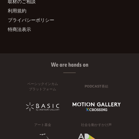
取材のご相談
利用規約
プライバシーポリシー
特商法表示
We are hands on
ベーシックインカム
PODCAST番組
プラットフォーム
アート基金
社会を動かすかけ声