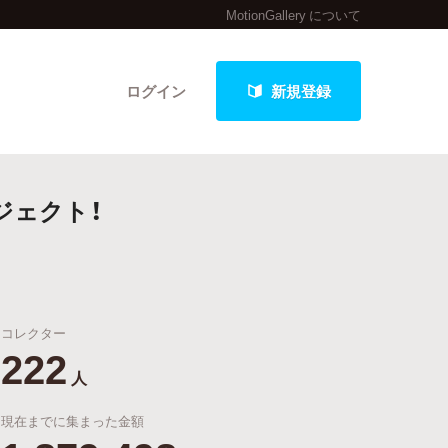
MotionGallery について
ログイン
新規登録
ジェクト！
クト
コレクター
最新進捗報告から探す
222
人
現在までに集まった金額