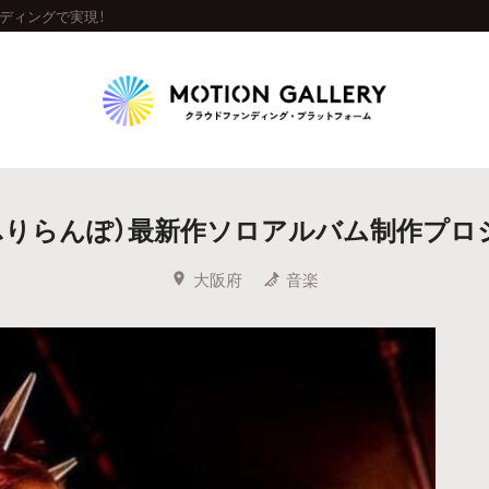
ディングで実現！
Highlight
あふりらんぽ）最新作ソロアルバム制作プロ
人気のプロジェクト
新着プロジェクト
終了間近のプロジェ
大阪府
音楽
Feature
タグから探す
キュレーターから探す
特集から探す
Legendary
最新達成プロジェクト
調達額が大きいプロジェクト