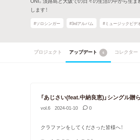
ONI。淡路島と大阪での日々の生活の中から生ま
します！
#ソロシンガー
#3rdアルバム
#ミュージックビデ
プロジェクト
アップデート
コレクター
6
「あじさい(feat.中納良恵)」シングル
vol.6
2024-01-10
0
クラファンをしてくださった皆様へ！