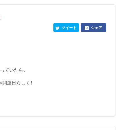
！
ツイート
シェア
っていたら、
ゃ開運日らしく！