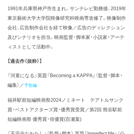
1991年兵庫県神戸市生まれ。サンテレビ勤務後、2019年
東京藝術大学大学院映像研究科映画専攻修了。映像制作
会社、広告制作会社を経て映像／広告のディレクション
及びシナリオを担当。映画監督・脚本家・小説家・アーテ
ィストとして活動中。
【過去作（抜粋）】
『河童になる』英題『Becoming a KAPPA』（監督・脚本・
編集）／
予告編
福井駅前短編映画祭2024ノミネート テアトルサンク
賞・ベストアクターズ賞・優秀賞受賞／第2回 熊谷駅前
短編映画祭 優秀賞・俳優賞(百瀬葉)
『不完全なわたし』（監督・脚本） 英題『Imperfect Me』（公