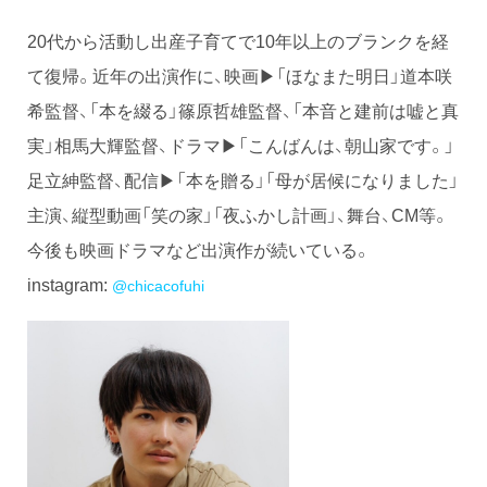
20代から活動し出産子育てで10年以上のブランクを経
て復帰。近年の出演作に、映画▶「ほなまた明日」道本咲
希監督、「本を綴る」篠原哲雄監督、「本音と建前は嘘と真
実」相馬大輝監督、ドラマ▶「こんばんは、朝山家です。」
足立紳監督、配信▶「本を贈る」「母が居候になりました」
主演、縦型動画「笑の家」「夜ふかし計画」、舞台、CM等。
今後も映画ドラマなど出演作が続いている。
instagram:
@chicacofuhi