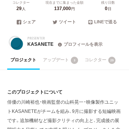
コレクター
現在までに集まった金額
残り日数
29
137,000
0
人
円
日
シェア
ツイート
LINEで送る
PRESENTER
KASANETE
プロフィールを表示
プロジェクト
アップデート
コレクター
3
29
このプロジェクトについて
俳優の川崎裕也・映画監督の山科晃一・映像製作ユニッ
トKASANETEがチームを組み、9月に撮影する短編映画
です。追加機材など撮影クリティの向上と、完成後の展