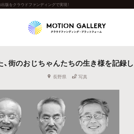
の出版をクラウドファンディングで実現！
Highlight
た、街のおじちゃんたちの生き様を記録し
人気のプロジェクト
新着プロジェクト
終了間近のプロジェ
長野県
写真
Feature
タグから探す
キュレーターから探す
特集から探す
Legendary
最新達成プロジェクト
調達額が大きいプロジェクト