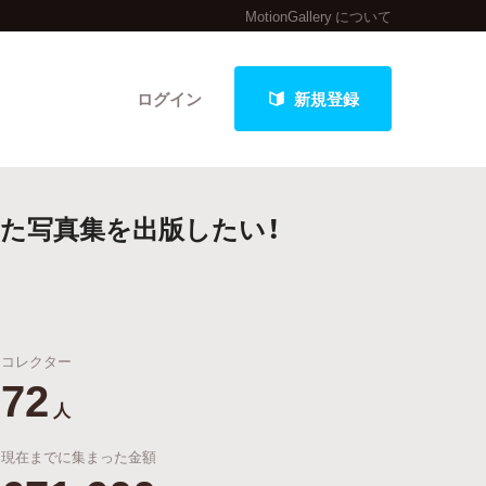
MotionGallery について
ログイン
新規登録
た写真集を出版したい！
クト
コレクター
最新進捗報告から探す
72
人
現在までに集まった金額