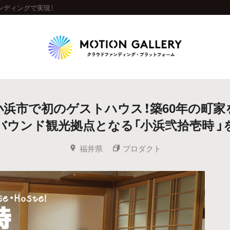
ンディングで実現！
Highlight
小浜市で初のゲストハウス！築60年の町家
人気のプロジェクト
新着プロジェクト
終了間近のプロジェ
バウンド観光拠点となる「小浜弐拾壱時 」
Feature
福井県
プロダクト
タグから探す
キュレーターから探す
特集から探す
Legendary
最新達成プロジェクト
調達額が大きいプロジェクト