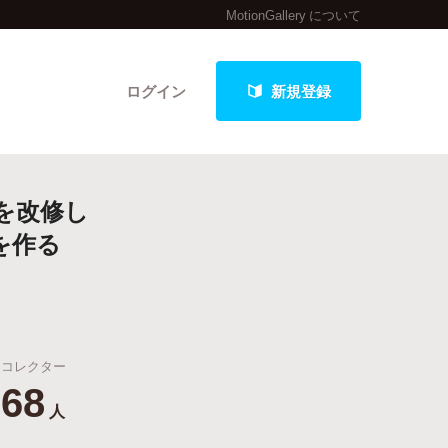
MotionGallery について
ログイン
新規登録
を改修し
クト
を作る
最新進捗報告から探す
コレクター
68
人