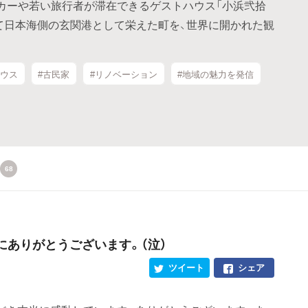
カーや若い旅行者が滞在できるゲストハウス「小浜弐拾
つて日本海側の玄関港として栄えた町を、世界に開かれた観
ハウス
#古民家
#リノベーション
#地域の魅力を発信
68
にありがとうございます。（泣）
ツイート
シェア