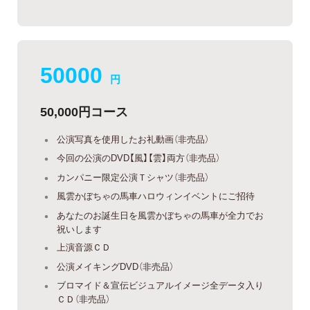
50000
円
50,000円コース
公演写真を使用したお礼動画（非売品）
今回の公演のDVD【風】【雲】両方（非売品）
カンパニー限定公演Ｔシャツ（非売品）
風雲かぼちゃの馬車ハロウィンイベントにご招待
あなたのお誕生日を風雲かぼちゃの馬車が全力でお
祝いします
上演音源ＣＤ
公演メイキングDVD（非売品）
ブロマイド＆宣伝ビジュアルイメージ全データ入り
ＣＤ（非売品）