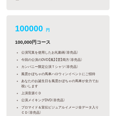
100000
円
100,000円コース
公演写真を使用したお礼動画（非売品）
今回の公演のDVD【風】【雲】両方（非売品）
カンパニー限定公演Ｔシャツ（非売品）
風雲かぼちゃの馬車ハロウィンイベントにご招待
あなたのお誕生日を風雲かぼちゃの馬車が全力でお
祝いします
上演音源ＣＤ
公演メイキングDVD（非売品）
ブロマイド＆宣伝ビジュアルイメージ全データ入り
ＣＤ（非売品）