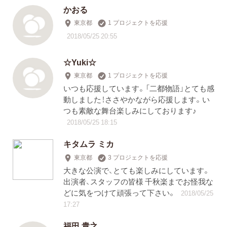
かおる
東京都
1 プロジェクトを応援
2018/05/25 20:55
☆Yuki☆
東京都
1 プロジェクトを応援
いつも応援しています。「二都物語」とても感
動しました！ささやかながら応援します。い
つも素敵な舞台楽しみにしております♪
2018/05/25 18:15
キタムラ ミカ
東京都
3 プロジェクトを応援
大きな公演で、とても楽しみにしています。
出演者、スタッフの皆様 千秋楽までお怪我な
どに気をつけて頑張って下さい。
2018/05/25
17:27
福田 貴之