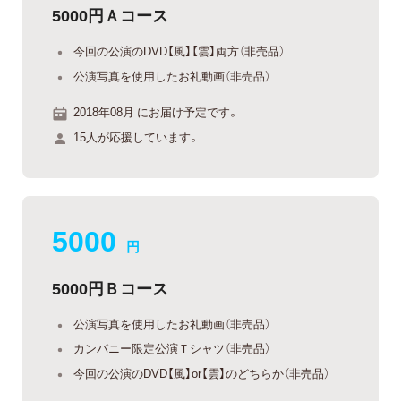
5000円Ａコース
今回の公演のDVD【風】【雲】両方（非売品）
公演写真を使用したお礼動画（非売品）
2018年08月 にお届け予定です。
15人が応援しています。
5000
円
5000円Ｂコース
公演写真を使用したお礼動画（非売品）
カンパニー限定公演Ｔシャツ（非売品）
今回の公演のDVD【風】or【雲】のどちらか（非売品）