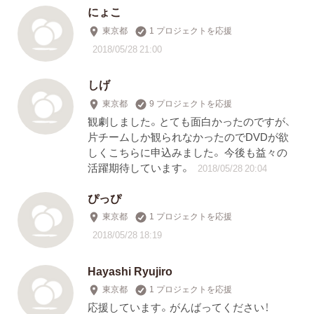
にょこ
東京都
1 プロジェクトを応援
2018/05/28 21:00
しげ
東京都
9 プロジェクトを応援
観劇しました。とても面白かったのですが、
片チームしか観られなかったのでDVDが欲
しくこちらに申込みました。 今後も益々の
活躍期待しています。
2018/05/28 20:04
ぴっぴ
東京都
1 プロジェクトを応援
2018/05/28 18:19
Hayashi Ryujiro
東京都
1 プロジェクトを応援
応援しています。がんばってください！