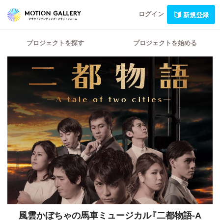
ログイン
新規登録
プロジェクトを探す
プロジェクトを始める
風雲かぼちゃの馬車ミュージカル『二都物語-A