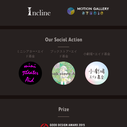
Our Social Action
ミニシアター・エイ
ブックストア・エイ
小劇場・エイド基金
ド基金
ド基金
Prize