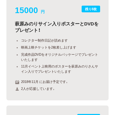
15000
残り8枚
円
萩原みのりサイン入りポスターとDVDを
プレゼント！
コレクター制作日記が読めます
映画上映チケットを2枚差し上げます
完成作品DVDをオリジナルパッケージでプレゼント
いたします
11月イベント上映用のポスターを萩原みのりさんサ
イン入りでプレゼントいたします
2018年11月 にお届け予定です。
2人が応援しています。