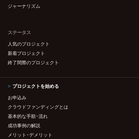
ジャーナリズム
ステータス
人気のプロジェクト
新着プロジェクト
終了間際のプロジェクト
プロジェクトを始める
お申込み
クラウドファンディングとは
基本的な手順・流れ
成功事例の解説
メリット・デメリット