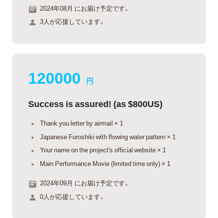
2024年08月 にお届け予定です。
3人が応援しています。
120000
円
Success is assured! (as $800US)
Thank you letter by airmail × 1
Japanese Furoshiki with flowing water pattern × 1
Your name on the project's official website × 1
Main Performance Movie (limited time only) × 1
2024年09月 にお届け予定です。
0人が応援しています。