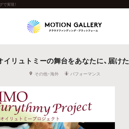
グで実現！
Highlight
オイリュトミーの舞台をあなたに、届けた
人気のプロジェクト
新着プロジェクト
終了間近のプロジェ
その他・海外
パフォーマンス
Feature
タグから探す
キュレーターから探す
特集から探す
Legendary
最新達成プロジェクト
調達額が大きいプロジェクト