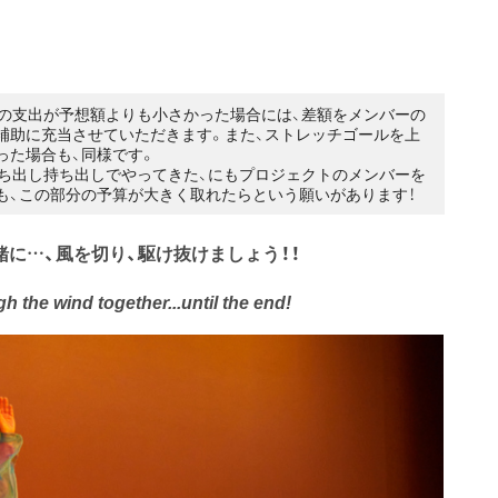
実際の支出が予想額よりも小さかった場合には、差額をメンバーの
補助に充当させていただきます。また、ストレッチゴールを上
った場合も、同様です。
持ち出し持ち出しでやってきた、にもプロジェクトのメンバーを
も、この部分の予算が大きく取れたらという願いがあります！
に…、風を切り、駆け抜けましょう！！
ugh the wind together...until the end!