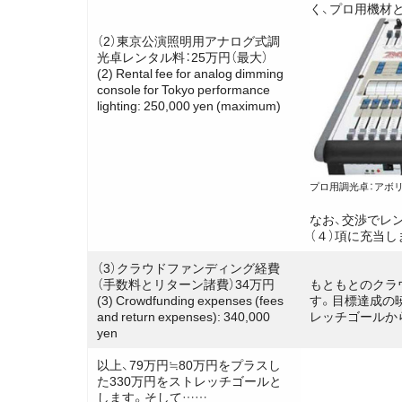
く、プロ用機材
（2）東京公演照明用アナログ式調
光卓レンタル料：25万円（最大）
(2) Rental fee for analog dimming
console for Tokyo performance
lighting: 250,000 yen (maximum)
プロ用調光卓：アボリ
なお、交渉でレ
（４）項に充当し
（3）クラウドファンディング経費
（手数料とリターン諸費）34万円
もともとのクラ
(3) Crowdfunding expenses (fees
す。目標達成の
and return expenses): 340,000
レッチゴールか
yen
以上、79万円≒80万円をプラスし
た330万円をストレッチゴールと
します。そして……