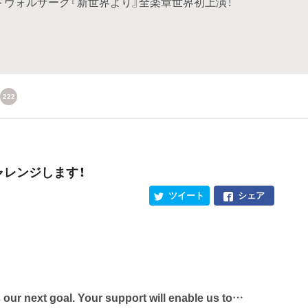
ドヴォルザーク『新世界より』全楽章世界初上演！
222
チャレンジします！
ツイート
シェア
s our next goal. Your support will enable us to…