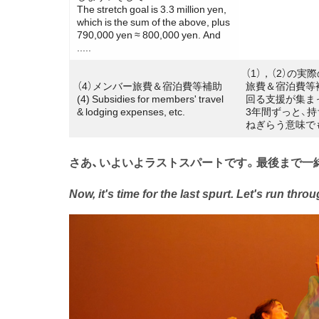
The stretch goal is 3.3 million yen,
which is the sum of the above, plus
790,000 yen ≈ 800,000 yen. And
.....
（1），（2）の
（4）メンバー旅費＆宿泊費等補助
旅費＆宿泊費等
(4) Subsidies for members' travel
回る支援が集ま
& lodging expenses, etc.
3年間ずっと、
ねぎらう意味で
さあ、いよいよラストスパートです。最後まで一緒
Now, it's time for the last spurt. Let's run thro