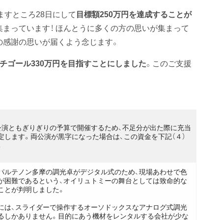
あますところ28日にして
目標額250万円を達成することが
集まっています！ ほんとうに多くの方の思いが集まって
の感謝の思いが届くよう念じます。
チゴール330万円を目指すことにしました
。このご支援
公演ともぎりぎりの予算で開催するため、不足分が出た際に充当
定します。両公演が黒字になった場合は、この資金を下記（４）
。
パルテノン多摩の調光卓がデジタル式のため、現場あわせで色
が困難であるという、オイリュトミーの舞台としては致命的な
ことが判明しました。
には、スライダーで操作するオーソドックスなアナログ式調光
るしかありません。目的にあう機材をレンタルする会社が少な