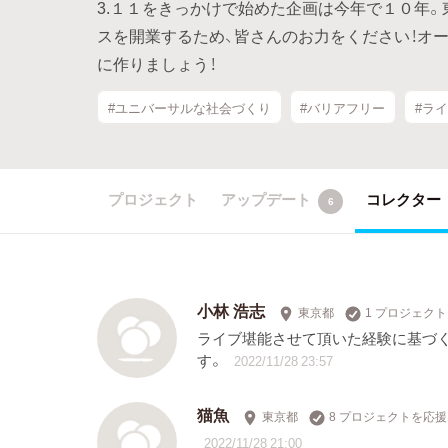
3.１１をきっかけで始めた企画は今年で１０年。東
スを開業するため、皆さんのお力をください！オ
に作りましょう！
#ユニバーサルな社会づくり
#バリアフリー
#ラ
プロジェクト
アップデート
コレクター
6
小林 浩志
東京都
1 プロジェク
ライブ堪能させて頂いた経験に基づく
す。
2022/11/28 23:57
猫魚
東京都
8 プロジェクトを応援
2022/11/28 21:00