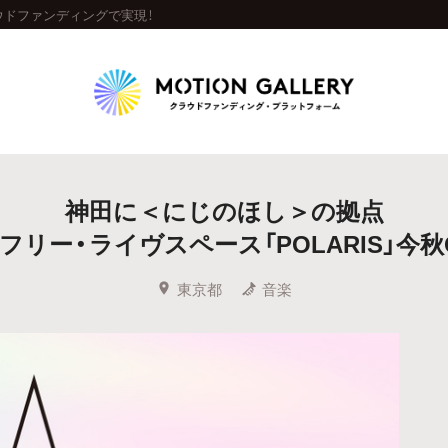
ラウドファンディングで実現！
Highlight
神田に＜にじのほし＞の拠点
人気のプロジェクト
新着プロジェクト
終了間近のプロジェ
フリー・ライヴスペース「POLARIS」今秋O
Feature
東京都
音楽
タグから探す
キュレーターから探す
特集から探す
Legendary
最新達成プロジェクト
調達額が大きいプロジェクト