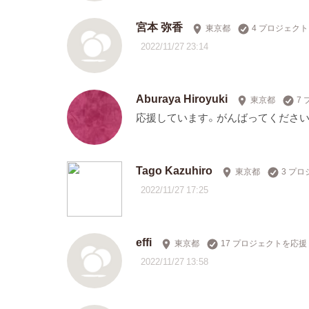
宮本 弥香
東京都
4 プロジェク
2022/11/27 23:14
Aburaya Hiroyuki
東京都
7
応援しています。がんばってください
Tago Kazuhiro
東京都
3 プ
2022/11/27 17:25
effi
東京都
17 プロジェクトを応援
2022/11/27 13:58