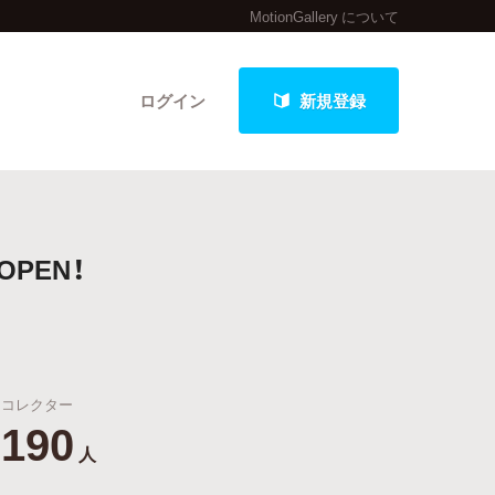
MotionGallery について
ログイン
新規登録
クト
PEN！
最新進捗報告から探す
コレクター
190
人