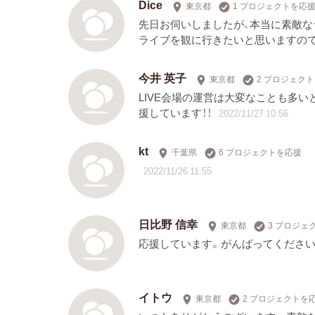
Dice
東京都
1 プロジェクトを応
先日お伺いしましたが、本当に素敵な
ライブを観に行きたいと思いますので
今井 英子
東京都
2 プロジェク
LIVE会場の運営は大変なことも多い
援しています！！
2022/11/27 10:56
kt
千葉県
6 プロジェクトを応援
2022/11/26 11:55
日比野 信幸
東京都
3 プロジェ
応援しています。がんばってください
イトウ
東京都
2 プロジェクトを