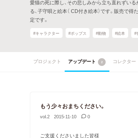
愛猫の死に際し、その悲しみから立ち直れずいる
る、子守唄と絵本（ CD付き絵本）です。販売で
定です。
#キャラクター
#ポップス
#動物
#絵本
#
プロジェクト
アップデート
コレクター
2
もう少々おまちください。
vol.2
2015-11-10
0
ご支援くださいました皆様