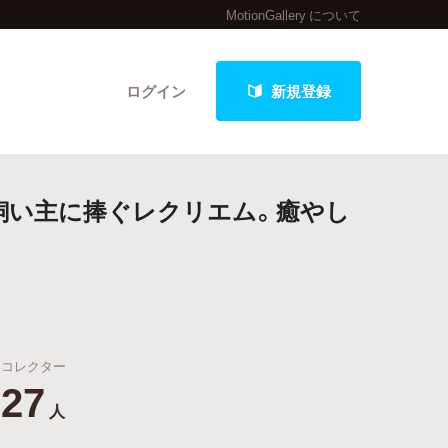
MotionGallery について
ログイン
新規登録
飼い主に捧ぐレクリエム。癒やし
クト
最新進捗報告から探す
コレクター
27
人