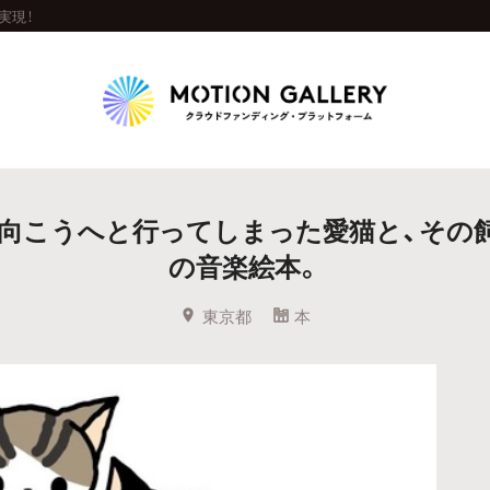
実現！
Highlight
の向こうへと行ってしまった愛猫と、その
人気のプロジェクト
新着プロジェクト
終了間近のプロジェ
の音楽絵本。
Feature
東京都
本
タグから探す
キュレーターから探す
特集から探す
Legendary
最新達成プロジェクト
調達額が大きいプロジェクト