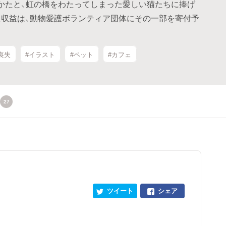
かたと、虹の橋をわたってしまった愛しい猫たちに捧げ
得た収益は、動物愛護ボランティア団体にその一部を寄付予
喪失
#イラスト
#ペット
#カフェ
27
ツイート
シェア