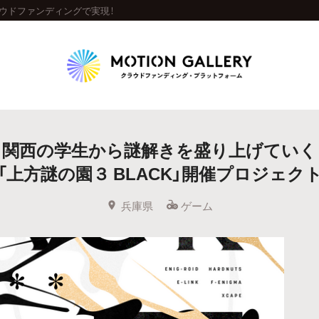
ラウドファンディングで実現！
Highlight
関西の学生から謎解きを盛り上げていく
人気のプロジェクト
新着プロジェクト
終了間近のプロジェ
「上方謎の園３ BLACK」開催プロジェク
Feature
兵庫県
ゲーム
タグから探す
キュレーターから探す
特集から探す
Legendary
最新達成プロジェクト
調達額が大きいプロジェクト