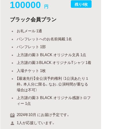
100000
残り4枚
円
ブラック会員プラン
お礼メール 1通
パンフレットへのお名前掲載 1名
パンフレット 1部
上方謎の園３ BLACK オリジナル文具 1点
上方謎の園３BLACK オリジナルTシャツ 1着
入場チケット 1枚
【最速先行】全公演予約権利 （1公演あたり１
枠。本人分に限る。なお、公演時間が重なる
場合は不可）
上方謎の園３ BLACK オリジナル感謝トロフ
ィー 1点
2024年10月 にお届け予定です。
1人が応援しています。