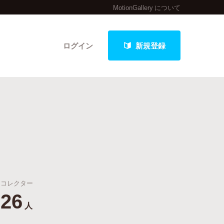
MotionGallery について
ログイン
新規登録
クト
ト
最新進捗報告から探す
コレクター
26
人