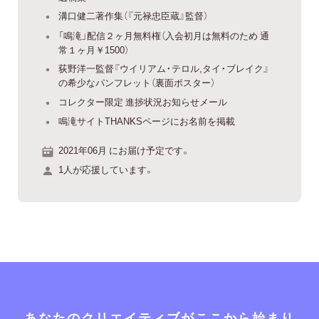
溝口健二著作集（『元禄忠臣蔵』監督）
「鳴滝」配信２ヶ月無料権（入会初月は無料のため 通
常１ヶ月￥1500）
荻野洋一監督『ウイリアム・テロル,タイ・ブレイク』
の希少なパンフレット（裏面ポスター）
コレクター限定 進捗状況お知らせメール
鳴滝サイトTHANKSページにお名前を掲載
2021年06月 にお届け予定です。
1人が応援しています。
あなたのクリエイティブがここから始まり