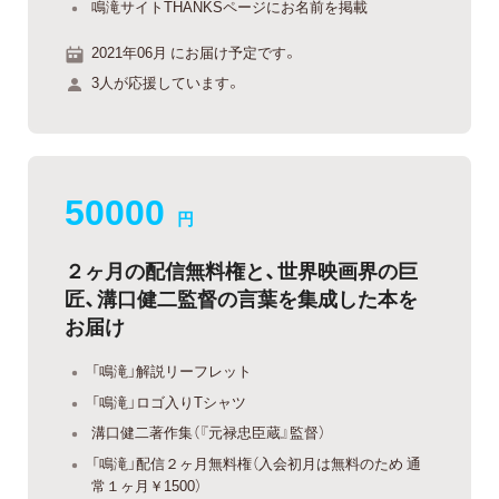
鳴滝サイトTHANKSページにお名前を掲載
2021年06月 にお届け予定です。
3人が応援しています。
50000
円
２ヶ月の配信無料権と、世界映画界の巨
匠、溝口健二監督の言葉を集成した本を
お届け
「鳴滝」解説リーフレット
「鳴滝」ロゴ入りTシャツ
溝口健二著作集（『元禄忠臣蔵』監督）
「鳴滝」配信２ヶ月無料権（入会初月は無料のため 通
常１ヶ月￥1500）