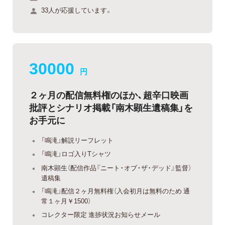
33人が応援しています。
30000
円
２ヶ月の配信無料権のほか、超辛口映画
批評とシナリオ掲載「南木顕生遺稿集」を
お手元に
「鳴滝」解説リーフレット
「鳴滝」ロゴ入りTシャツ
南木顕生（配信作品『ニート・オブ・ザ・デッド』監督）
遺稿集
「鳴滝」配信２ヶ月無料権（入会初月は無料のため 通
常１ヶ月￥1500）
コレクター限定 進捗状況お知らせメール