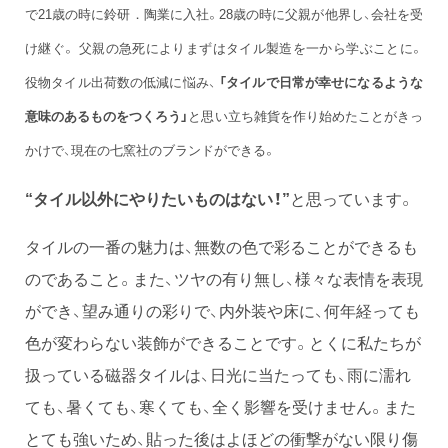
で21歳の時に鈴研．陶業に入社。28歳の時に父親が他界し、会社を受
け継ぐ。 父親の急死によりまずはタイル製造を一から学ぶことに。
役物タイル出荷数の低減に悩み、
「タイルで日常が幸せになるような
意味のあるものをつくろう」
と思い立ち雑貨を作り始めたことがきっ
かけで、現在の七窯社のブランドができる。
“タイル以外にやりたいものはない！”
と思っています。
タイルの一番の魅力は、無数の色で彩ることができるも
のであること。また、ツヤの有り無し、様々な表情を表現
ができ、望み通りの彩りで、内外装や床に、何年経っても
色が変わらない装飾ができることです。とくに私たちが
扱っている磁器タイルは、日光に当たっても、雨に濡れ
ても、暑くても、寒くても、全く影響を受けません。また
とても強いため、貼った後はよほどの衝撃がない限り傷