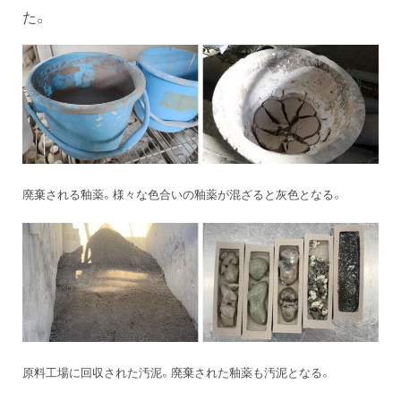
た。
廃棄される釉薬。様々な色合いの釉薬が混ざると灰色となる。
原料工場に回収された汚泥。廃棄された釉薬も汚泥となる。