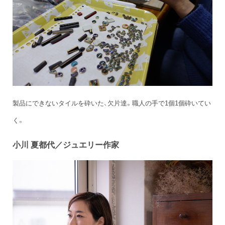
製品にできないタイルを砕いた、欠片達。職人の手で1個1個砕いてい
く。
小川 夏都代／ジュエリー作家