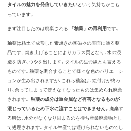
という気持ちがこも
タイルの魅力を発信していきたい
っています。
まず注目したのは廃棄される
です。
「釉薬」の再利用
釉薬は粘土で成形した素焼きの陶磁器の表面に塗る薬
品です。焼き上げることによりガラス質となり、水の浸
透を防ぎ、つやを出します。タイルの生命線とも言える
ものです。釉薬を調合することで様々な色のバリエーシ
ョンが生み出されますが、これら釉薬は、絵付けが終わ
り、余ってしまって使えなくなったものは集められ廃棄
されます。
釉薬の成分は重金属など有害となるものが
混じっているため下水に流すことはできません。
廃棄す
る時は、水分がなくなり固まるのを待ち産業廃棄物とし
て処理されます。タイル生産では避けられないものでし