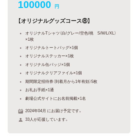
100000
円
【オリジナルグッズコース⑧】
オリジナルTシャツ（白/グレー/空色/桃 S/M/L/XL）
×1枚
オリジナルトートバッグ×1個
オリジナルステッカー×1枚
オリジナル缶バッジ×1個
オリジナルクリアファイル×1個
期間限定招待券（到着月から1年有効）5枚
お礼お手紙×1通
劇場公式サイトにお名前掲載×1名
2024年04月 にお届け予定です。
33人が応援しています。