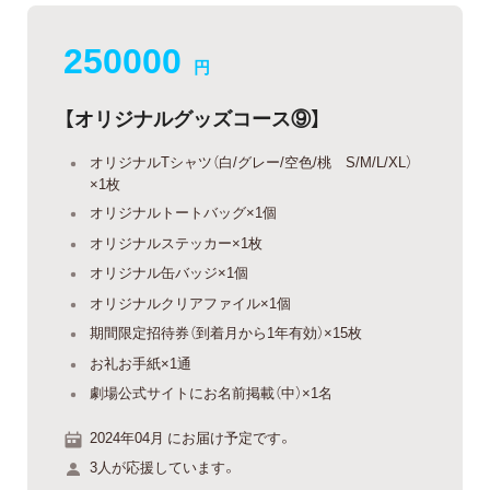
250000
円
【オリジナルグッズコース⑨】
オリジナルTシャツ（白/グレー/空色/桃 S/M/L/XL）
×1枚
オリジナルトートバッグ×1個
オリジナルステッカー×1枚
オリジナル缶バッジ×1個
オリジナルクリアファイル×1個
期間限定招待券（到着月から1年有効）×15枚
お礼お手紙×1通
劇場公式サイトにお名前掲載（中）×1名
2024年04月 にお届け予定です。
3人が応援しています。