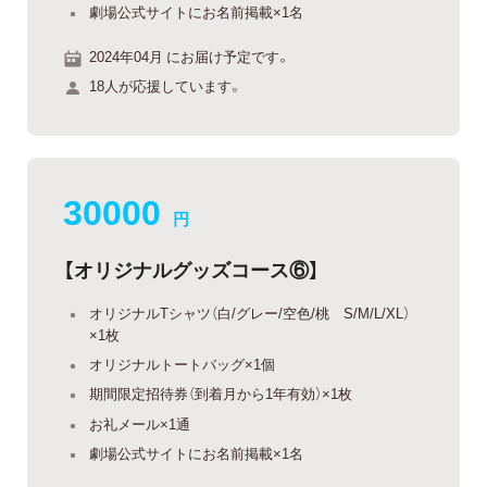
劇場公式サイトにお名前掲載×1名
2024年04月 にお届け予定です。
18人が応援しています。
30000
円
【オリジナルグッズコース⑥】
オリジナルTシャツ（白/グレー/空色/桃 S/M/L/XL）
×1枚
オリジナルトートバッグ×1個
期間限定招待券（到着月から1年有効）×1枚
お礼メール×1通
劇場公式サイトにお名前掲載×1名