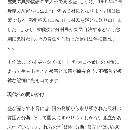
歴史の真実
物語の主人公である盛（もり）は、1905年に長
野県の河野村に生まれ、36歳で村長となります。彼は国
策である「満州移民」に協力し、村民を満州に送り出しま
した。しかし、敗戦後に分村民が集団自決するという悲
劇に見舞われ、その責任を背負った盛は翌年に自死しま
す。
本作は、この史実を深く掘り下げ、大日本帝国の国策に
よって生み出された
被害と加害が絡み合う、不都合で複
雑な記憶
に光を当てます。
現代への問いかけ
盛が漏らす本音には、国の発展から取り残された農村の
貧困と分断、そして国策にすがりつくしかない孤立があ
ふれています。これらの**「貧困・分断・孤立」**は、約80