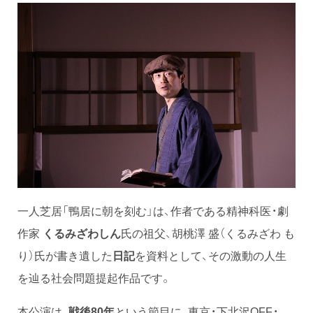
一人芝居「鴨居に朝を刻む」は、作者である精神科医・劇
作家
くるみざわしん
氏の祖父、胡桃澤 盛（くるみざわ も
り）氏が書き遺した
日記
を資料として、その激動の人生
を辿る社会問題提起作品です。
本公演は、
戦後80年
という節目に、東京・下北沢OFF・