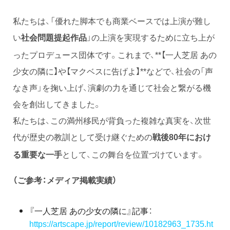
私たちは、「優れた脚本でも商業ベースでは上演が難し
い
」の上演を実現するために立ち上が
社会問題提起作品
ったプロデュース団体です。これまで、**【一人芝居 あの
少女の隣に】や【マクベスに告げよ】**などで、社会の「声
なき声」を掬い上げ、演劇の力を通じて社会と繋がる機
会を創出してきました。
私たちは、この満州移民が背負った複雑な真実を、次世
代が歴史の教訓として受け継ぐための
戦後80年におけ
として、この舞台を位置づけています。
る重要な一手
（ご参考：メディア掲載実績）
『一人芝居 あの少女の隣に』記事：
https://artscape.jp/report/review/10182963_1735.ht