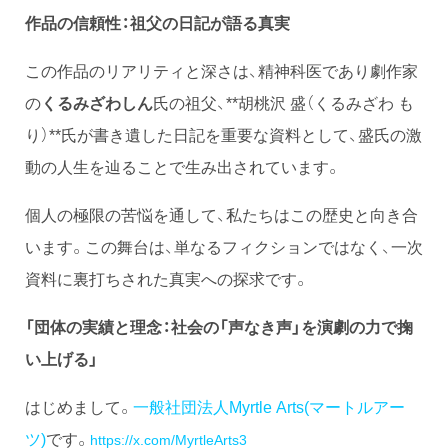
作品の信頼性：祖父の日記が語る真実
この作品のリアリティと深さは、精神科医であり劇作家
の
くるみざわしん
氏の祖父、**胡桃沢 盛（くるみざわ も
り）**氏が書き遺した日記を重要な資料として、盛氏の激
動の人生を辿ることで生み出されています。
個人の極限の苦悩を通して、私たちはこの歴史と向き合
います。この舞台は、単なるフィクションではなく、一次
資料に裏打ちされた真実への探求です。
「団体の実績と理念：社会の「声なき声」を演劇の力で掬
い上げる」
はじめまして。
一般社団法人Myrtle Arts(マートルアー
ツ)
です。
https://x.com/MyrtleArts3