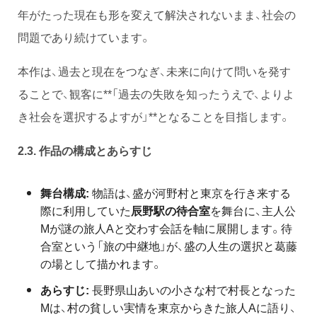
年がたった現在も形を変えて解決されないまま、社会の
問題であり続けています。
本作は、過去と現在をつなぎ、未来に向けて問いを発す
ることで、観客に**「過去の失敗を知ったうえで、よりよ
き社会を選択するよすが」**となることを目指します。
2.3. 作品の構成とあらすじ
舞台構成:
物語は、盛が河野村と東京を行き来する
際に利用していた
辰野駅の待合室
を舞台に、主人公
Mが謎の旅人Aと交わす会話を軸に展開します。待
合室という「旅の中継地」が、盛の人生の選択と葛藤
の場として描かれます。
あらすじ:
長野県山あいの小さな村で村長となった
Mは、村の貧しい実情を東京からきた旅人Aに語り、