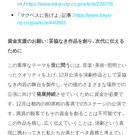
ml
/
https://www.tokyo-np.co.jp/article/226776
『マクベスに告げよ』記事：
https://www.tokyo-
np.co.jp/article/440883
資金支援のお願い：妥協なき作品を創り、次代に伝える
ために
この重厚なテーマを
世に問う
には、音楽・美術・照明とい
ったクオリティを上げ、12月公演を演劇作品として妥協
なき内容の舞台を製作し、その後のさまざまな場所での
公演に向けて
発展持続
させていくために資金が必要で
す。12月は都内の80席程の客席での5ステージの公演で
す。満員の観客でもその資金を創ることは不可能です。
この作品を残し、広く伝えていくことは、演劇という表
現に携わってきた私たちが果たすべき責務と考えてい