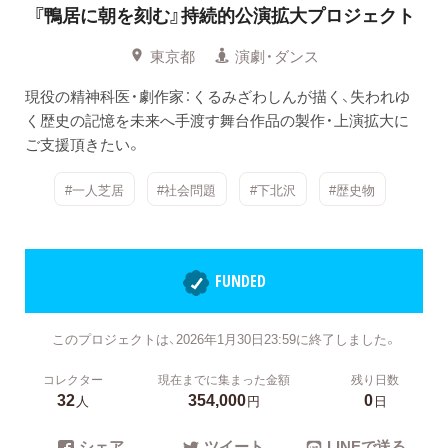
『鴨居に朝を刻む』持続的公演拡大プロジェクト
東京都
演劇・ダンス
現役の精神科医・劇作家：くるみざわしんが描く、失われゆ
く歴史の記憶を未来へ手渡す舞台作品の製作・上演拡大に
ご支援頂きたい。
#一人芝居
#社会問題
#下北沢
#歴史物
FUNDED
このプロジェクトは、2026年1月30日23:59に終了しました。
コレクター
現在までに集まった金額
残り日数
32
354,000
0
人
円
日
シェア
ツイート
LINEで送る