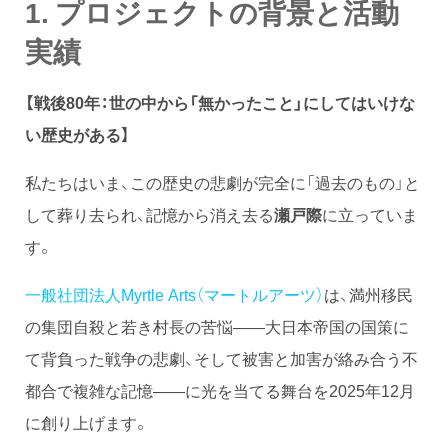
1. プロジェクトの背景と活動
実績
【戦後80年：世の中から「無かったこと」にしてはいけな
い歴史がある】
私たちはいま、この歴史の悲劇が完全に「過去のもの」と
して葬り去られ、記憶から消え去る
瀬戸際
に立っていま
す。
一般社団法人Myrtle Arts（マートルアーツ）
は、満州移民
の集団自殺と若き村長の苦悩――大日本帝国の国策に
て背負った戦争の悲劇、そして被害と加害が絡み合う不
都合で複雑な記憶――に光を当てる舞台を2025年12月
に創り上げます。