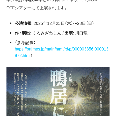
OFFシアターにて上演されます。
公演情報:
2025年12月25日（木）〜28日（日）
作・演出:
くるみざわしん /
出演:
川口龍
（参考記事：
https://prtimes.jp/main/html/rd/p/000003356.000013
972.html
）