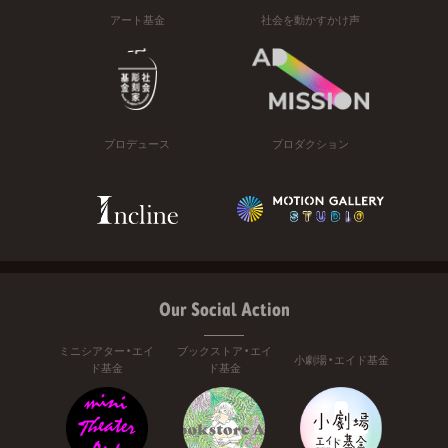
アート基金
社会を動かすかけ声
プロデュース
プロダクション
Our Social Action
ミニシアター・エイ
ブックストア・エイ
小劇場・エイド基金
ド基金
ド基金