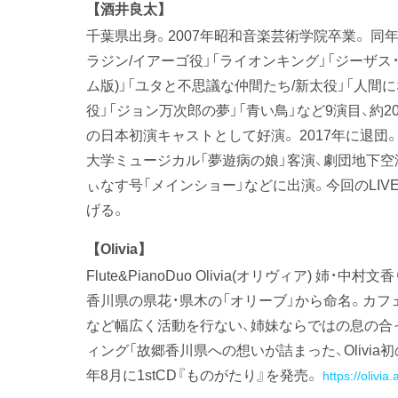
【酒井良太】
千葉県出身。2007年昭和音楽芸術学院卒業。 同
ラジン/イアーゴ役」「ライオンキング」「ジーザス
ム版)」「ユタと不思議な仲間たち/新太役」「人間
役」「ジョン万次郎の夢」「青い鳥」など9演目、約2
の日本初演キャストとして好演。 2017年に退団
大学ミュージカル「夢遊病の娘」客演、劇団地下空
ぃなす号「メインショー」などに出演。今回のLIV
げる。
【Olivia】
Flute&PianoDuo Olivia(オリヴィア) 
香川県の県花・県木の「オリーブ」から命名。カ
など幅広く活動を行ない、姉妹ならではの息の合
ィング「故郷香川県への想いが詰まった、Olivia初
年8月に1stCD『ものがたり』を発売。
https://oliv