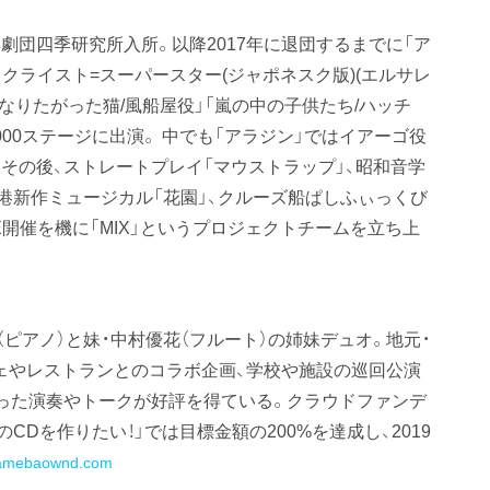
年劇団四季研究所入所。以降2017年に退団するまでに「ア
・クライスト=スーパースター(ジャポネスク版)(エルサレ
になりたがった猫/風船屋役」「嵐の中の子供たち/ハッチ
000ステージに出演。 中でも「アラジン」ではイアーゴ役
。その後、ストレートプレイ「マウストラップ」、昭和音学
港新作ミュージカル「花園」、クルーズ船ぱしふぃっくび
E開催を機に「MIX」というプロジェクトチームを立ち上
姉・中村文香（ピアノ）と妹・中村優花（フルート）の姉妹デュオ。地元・
フェやレストランとのコラボ企画、学校や施設の巡回公演
った演奏やトークが好評を得ている。クラウドファンデ
のCDを作りたい！」では目標金額の200%を達成し、2019
ia.amebaownd.com