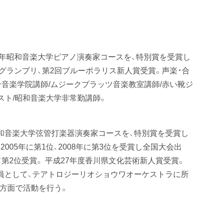
9年昭和音楽大学ピアノ演奏家コースを、特別賞を受賞し
祭グランプリ、第2回ブルーポラリス新人賞受賞。声楽・合
ン音楽学院講師/ムジークプラッツ音楽教室講師/赤い靴ジ
スト/昭和音楽大学非常勤講師。
和音楽大学弦管打楽器演奏家コースを、特別賞を受賞し
005年に第1位、2008年に第3位を受賞し全国大会出
て第2位受賞。 平成27年度香川県文化芸術新人賞受賞。
研究員として、テアトロジーリオショウワオーケストラに所
な方面で活動を行う。