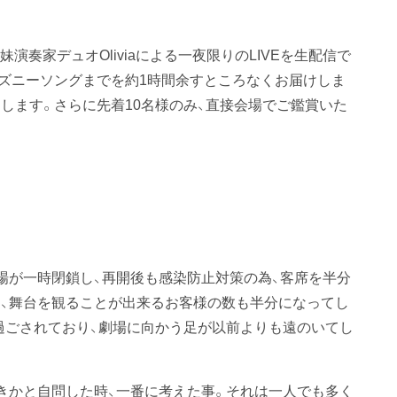
妹演奏家デュオOliviaによる一夜限りのLIVEを生配信で
ズニーソングまでを約1時間余すところなくお届けしま
します。さらに先着10名様のみ、直接会場でご鑑賞いた
場が一時閉鎖し、再開後も感染防止対策の為、客席を半分
為、舞台を観ることが出来るお客様の数も半分になってし
過ごされており、劇場に向かう足が以前よりも遠のいてし
きかと自問した時、一番に考えた事。それは一人でも多く