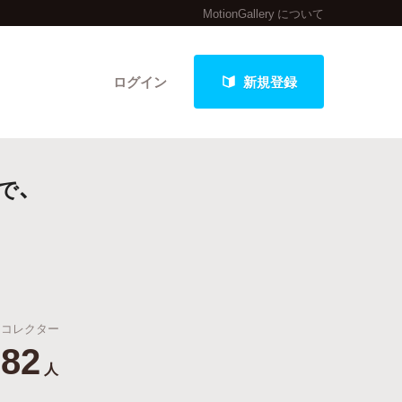
MotionGallery について
ログイン
新規登録
で、
クト
最新進捗報告から探す
コレクター
82
人