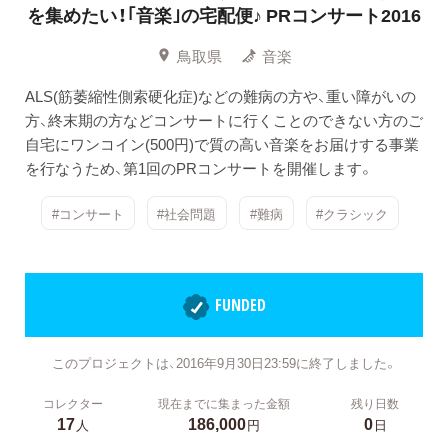
を集めたい！｢音楽｣の宅配便♪ PRコンサート2016
鳥取県
音楽
ALS(筋萎縮性側索硬化症)などの難病の方や、重い障がいの
方、終末期の方などコンサートに行くことのできない方のご
自宅にワンコイン(500円)で質の高い音楽をお届けする事業
を行なうため、第1回のPRコンサートを開催します。
#コンサート
#社会問題
#難病
#クラシック
FUNDED
このプロジェクトは、2016年9月30日23:59に終了しました。
コレクター
現在までに集まった金額
残り日数
17
186,000
0
人
円
日