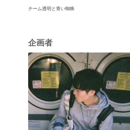
チーム透明と青い蜘蛛
企画者