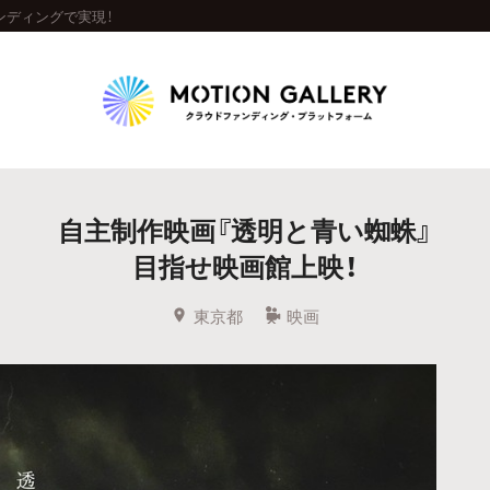
ンディングで実現！
Highlight
自主制作映画『透明と青い蜘蛛』
人気のプロジェクト
新着プロジェクト
終了間近のプロジェ
目指せ映画館上映！
Feature
東京都
映画
タグから探す
キュレーターから探す
特集から探す
Legendary
最新達成プロジェクト
調達額が大きいプロジェクト