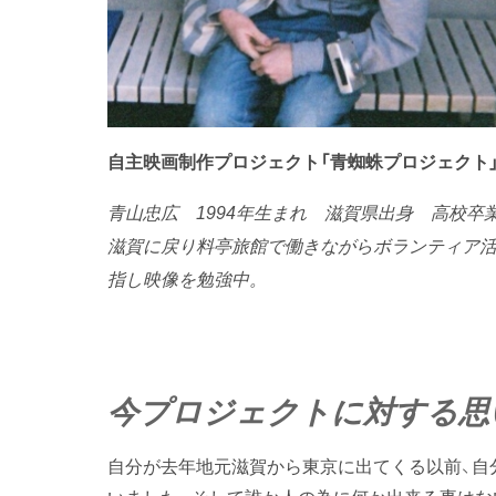
自主映画制作プロジェクト「青蜘蛛プロジェクト
青山忠広
1994年生まれ 滋賀県出身 高校
滋賀に戻り料亭旅館で働きながらボランティア活
指し映像を勉強中。
今プロジェクトに対する思
自分が去年地元滋賀から東京に出てくる以前、自
いました。そして誰か人の為に何か出来る事はな