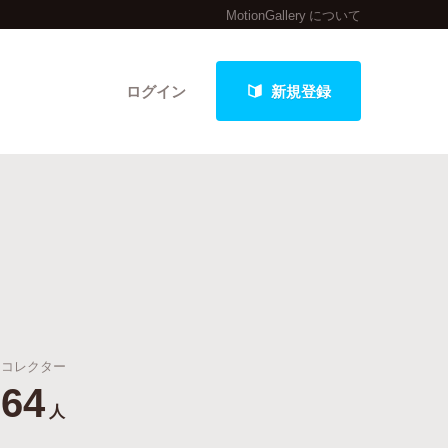
MotionGallery について
ログイン
新規登録
クト
最新進捗報告から探す
コレクター
64
人