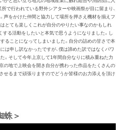
某所で行われている野外シアターや映画祭が目に留まり、
。声をかけた仲間と協力して場所を押さえ機材を揃えフ
間はとても楽しくこれが自分のやりたい事なのかもしれ
くする活動をしたいと本気で思うようになりました。し
することになってしまいました。自分の詰めの甘さで本
には申し訳なかったですが、僕は諦めた訳ではなくパワ
た。そして今年上京して1年間自分なりに積み重ねた力
京の地で上映会を開き自分が携わった作品をたくさんの
させるまで頑張りますのでどうか皆様のお力添えを頂け
蜘蛛＞