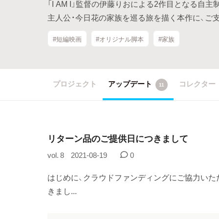
「I AM I」監督の伊藤りおによる2作目となる自
主人公・今日花の家族を巡る旅を描く本作に、ご
#短編映画
#オリジナル脚本
#家族
プロジェクト
アップデート
コレクター
11
リターン品のご提供日につきまして
vol. 8
2021-08-19
0
はじめに、クラウドファンディングにご協力いた
きまし...