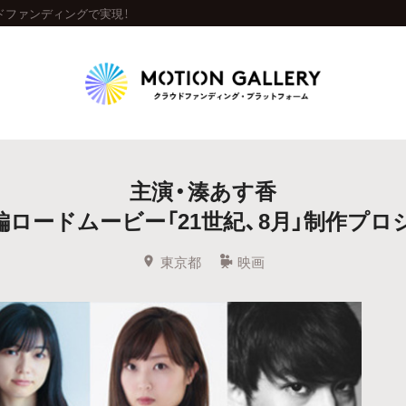
ドファンディングで実現！
Highlight
主演・湊あす香
人気のプロジェクト
新着プロジェクト
終了間近のプロジェ
編ロードムービー「21世紀、8月」制作プロ
Feature
東京都
映画
タグから探す
キュレーターから探す
特集から探す
Legendary
最新達成プロジェクト
調達額が大きいプロジェクト