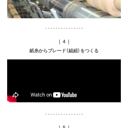
- - - - - - - - - - - - - - -
｜４｜
紙糸からブレード（組紐）をつくる
- - - - - - - - - - - - - - -
｜５｜