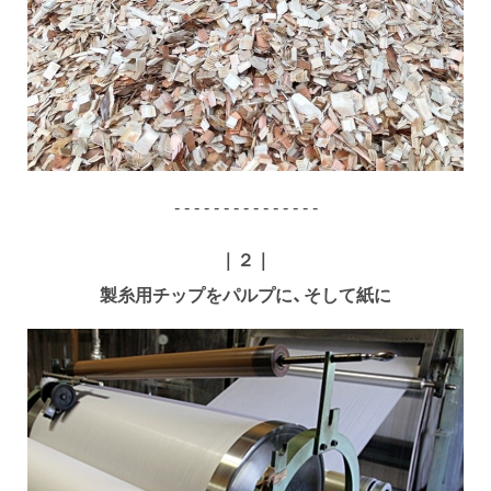
- - - - - - - - - - - - - - -
｜２｜
製糸用チップをパルプに、そして紙に