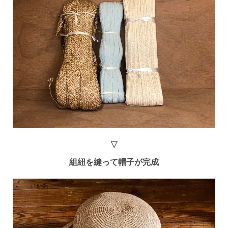
▽
組紐を縫って帽子が完成