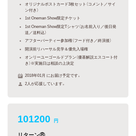
オリジナルポストカード3枚セット（コメント／サイ
ン付き）
1st Oneman Show限定チケット
1st Oneman Show限定Tシャツ（お名前入り／後日発
送／送料込）
アフターパーティー参加権（フード付き／終演後）
開演前リハーサル見学＆優先入場権
オンリーユーゴールドプラン（優基解説エスコート付
き）※実施日は相談の上決定
2018年01月 にお届け予定です。
2人が応援しています。
101200
円
リターン⑧