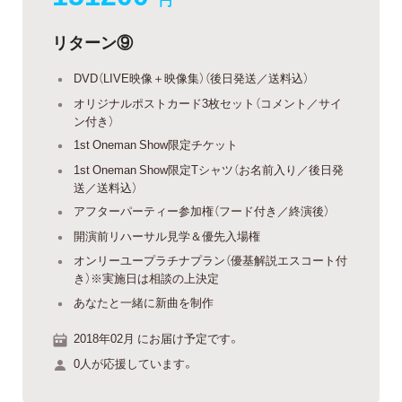
円
リターン⑨
DVD（LIVE映像＋映像集）（後日発送／送料込）
オリジナルポストカード3枚セット（コメント／サイ
ン付き）
1st Oneman Show限定チケット
1st Oneman Show限定Tシャツ（お名前入り／後日発
送／送料込）
アフターパーティー参加権（フード付き／終演後）
開演前リハーサル見学＆優先入場権
オンリーユープラチナプラン（優基解説エスコート付
き）※実施日は相談の上決定
あなたと一緒に新曲を制作
2018年02月 にお届け予定です。
0人が応援しています。