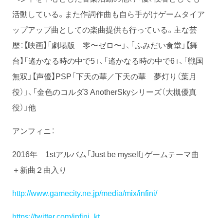
活動している。また作詞作曲も自ら手がけゲームタイア
ップアップ曲としての楽曲提供も行っている。主な芸
歴：【映画】「劇場版 零〜ゼロ〜」、「ふみだい食堂」【舞
台】「遙かなる時の中で5」、「遙かなる時の中で6」、「戦国
無双」【声優】PSP「下天の華／下天の華 夢灯り（葉月
役）」、「金色のコルダ3 AnotherSkyシリーズ（大槻優真
役）」他
アンフィニ：
2016年 1stアルバム「Just be myself」ゲームテーマ曲
＋新曲２曲入り
http://www.gamecity.ne.jp/media/mix/infini/
https://twitter.com/infini_kt