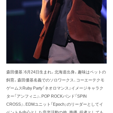
森田優基：6月24日生まれ。北海道出身。趣味はペットの
飼育。森田優基名義でのソロワークス、コーエーテクモ
ゲームスRuby Party「ネオロマンス」イメージキャラク
ター「アンフィニ」、POP ROCKバンド「SPIN
CROSS」、EDMユニット「Epoch」のリーダーとしてイ
ベントを中心とした音楽活動の他、声優、役者としても