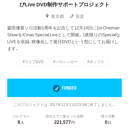
びLive DVD制作サポートプロジェクト
東京都
音楽
森田優基ソロ活動1周年を記念して12月14日に1st Oneman
ShowをX'mas Special Liveとして開催。1夜限りのSpecialな
LIVEを収録、映像化して後日DVDという型にしてお届けし
ます。
#ライブDVD
#ソロシンガー
#ポップス
FUNDED
このプロジェクトは、2017年12月11日23:59に終了しました。
コレクター
現在までに集まった金額
残り日数
8
221,577
0
人
円
日