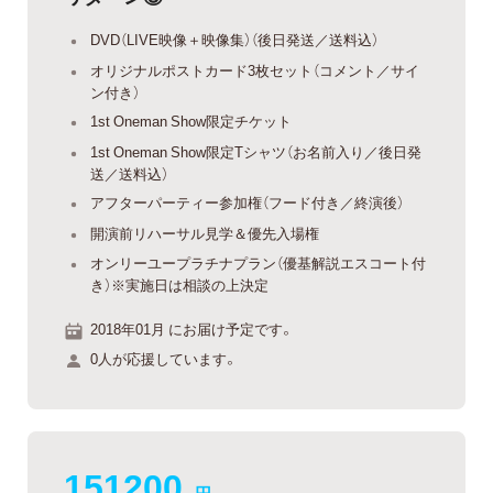
DVD（LIVE映像＋映像集）（後日発送／送料込）
オリジナルポストカード3枚セット（コメント／サイ
ン付き）
1st Oneman Show限定チケット
1st Oneman Show限定Tシャツ（お名前入り／後日発
送／送料込）
アフターパーティー参加権（フード付き／終演後）
開演前リハーサル見学＆優先入場権
オンリーユープラチナプラン（優基解説エスコート付
き）※実施日は相談の上決定
2018年01月 にお届け予定です。
0人が応援しています。
151200