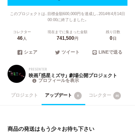
このプロジェクトは、目標金額600,000円を達成し、2014年4月14日
00:00に終了しました。
コレクター
現在までに集まった金額
残り日数
46
741,500
0
人
円
日
シェア
ツイート
LINEで送る
PRESENTER
映画「惑星ミズサ」 劇場公開プロジェクト
プロフィールを表示
プロジェクト
アップデート
コレクター
8
46
商品の発送はもう少々お待ち下さい