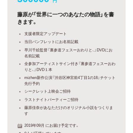
円
藤原が「世界に一つのあなたの物語」を書
きます。
支援者限定アップデート
当日パンフレットにお名前記載
早川千絵監督『裏参道フェスーおわりと、』DVDにお
名前記載
全参加アーティストサイン付き『裏参道フェスーおわ
りと、』DVD１本
mizhen新作公演『渋谷区神宮前4丁目1の18』チケット
先行予約
シークレット上映会ご招待
ラストナイトパーティーご招待
藤原佳奈があなただけのオリジナル小説をつくりま
す
2019年09月 にお届け予定です。