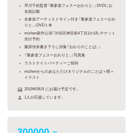
早川千絵監督『裏参道フェスーおわりと、』DVDにお
名前記載
全参加アーティストサイン付き『裏参道フェスーおわ
りと、』DVD１本
mizhen新作公演『渋谷区神宮前4丁目1の18』チケット
先行予約
藤原佳奈書き下ろし詩集『おわりのことば、』
『裏参道フェスーおわりと、』写真集
ラストナイトパーティーご招待
mizhenからのあなただけオリジナルのことば＋唄＋
イラスト
2019年06月 にお届け予定です。
1人が応援しています。
300000