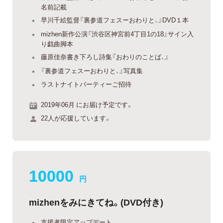
名前記載
早川千絵監督『裏参道フェスーおわりと、』DVD１本
mizhen新作公演『渋谷区神宮前4丁目1の18』サイン入
り戯曲脚本
藤原佳奈書き下ろし詩集『おわりのことば、』
『裏参道フェスーおわりと、』写真集
ラストナイトパーティーご招待
2019年06月 にお届け予定です。
22人が応援しています。
10000
円
mizhenをみにきてね。(DVD付き)
支援者限定アップデート