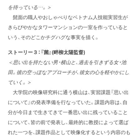
を待っている…。＞
髭面の職人やおしゃべりなベトナム人技能実習生が
きらびやかなタワーマンションの一室を作っていると
いう、そのどこかチグハグな事実を描く。
ストーリー３：『菌』(畔柳太陽監督)
＜思い出を持たない男・横山と、過去を引きずる女・池
田。彼の空っぽなアプローチが、彼女の心を軽やかにし
ていく。＞
大学院の映像研究科に通う横山は、実習課題『思い出
について』の発表準備を行なっていた。課題内容は、自
分が今日まで生きてきて一番思い出に残っていること
について、皆の前で発表し、最終的に教授によって選ば
れた一つを、課題作品として映像化するという内容のも