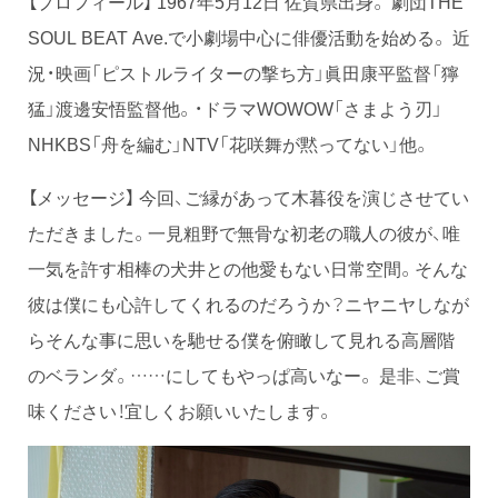
【プロフィール】 1967年5月12日 佐賀県出身。 劇団THE
SOUL BEAT Ave.で小劇場中心に俳優活動を始める。 近
況・映画「ピストルライターの撃ち方」眞田康平監督「獰
猛」渡邊安悟監督他。・ドラマWOWOW「さまよう刃」
NHKBS「舟を編む」NTV「花咲舞が黙ってない」他。
【メッセージ】 今回、ご縁があって木暮役を演じさせてい
ただきました。一見粗野で無骨な初老の職人の彼が、唯
一気を許す相棒の犬井との他愛もない日常空間。そんな
彼は僕にも心許してくれるのだろうか？ニヤニヤしなが
らそんな事に思いを馳せる僕を俯瞰して見れる高層階
のベランダ。……にしてもやっぱ高いなー。 是非、ご賞
味ください！宜しくお願いいたします。