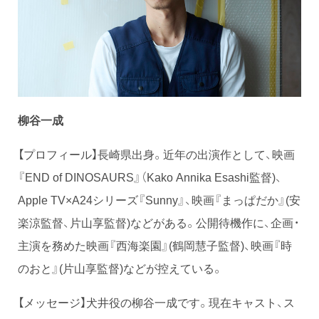
柳谷一成
【プロフィール】長崎県出身。近年の出演作として、映画
『END of DINOSAURS』（Kako Annika Esashi監督)、
Apple TV×A24シリーズ『Sunny』、映画『まっぱだか』(安
楽涼監督、片山享監督)などがある。公開待機作に、企画・
主演を務めた映画『西海楽園』(鶴岡慧子監督)、映画『時
のおと』(片山享監督)などが控えている。
【メッセージ】犬井役の柳谷一成です。現在キャスト、ス