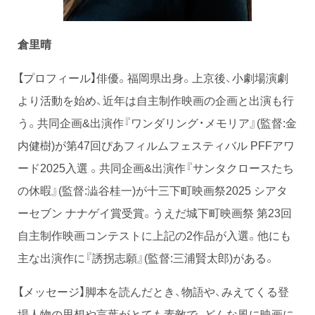
倉里晴
【プロフィール】俳優。福岡県出身。上京後、小劇場演劇
より活動を始め、近年は自主制作映画の企画と出演も行
う。共同企画&出演作『ワンダリング・メモリア』(監督:金
内健樹)が第47回ぴあフィルムフェスティバル PFFアワ
ード2025入選 。共同企画&出演作『サンタクロースたち
の休暇』(監督:澁谷桂一)が十三下町映画祭2025 シアタ
ーセブン ナナゲイ賞受賞。うえだ城下町映画祭 第23回
自主制作映画コンテストに上記の2作品が入選。他にも
主な出演作に『誘拐志願』(監督:三浦賢太郎)がある。
【メッセージ】脚本を読んだとき、物語や、みえてくる登
場人物の思想や言葉がとても素敵で、どんな風に映画に