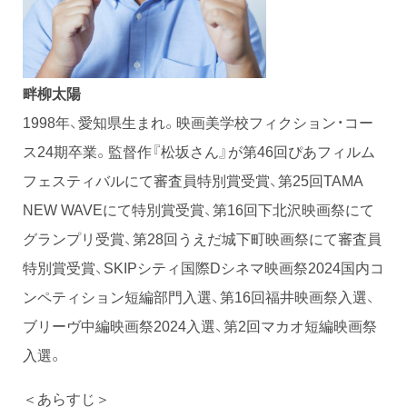
畔柳太陽
1998年、愛知県生まれ。映画美学校フィクション・コー
ス24期卒業。監督作『松坂さん』が第46回ぴあフィルム
フェスティバルにて審査員特別賞受賞、第25回TAMA
NEW WAVEにて特別賞受賞、第16回下北沢映画祭にて
グランプリ受賞、第28回うえだ城下町映画祭にて審査員
特別賞受賞、SKIPシティ国際Dシネマ映画祭2024国内コ
ンペティション短編部門入選、第16回福井映画祭入選、
ブリーヴ中編映画祭2024入選、第2回マカオ短編映画祭
入選。
＜あらすじ＞