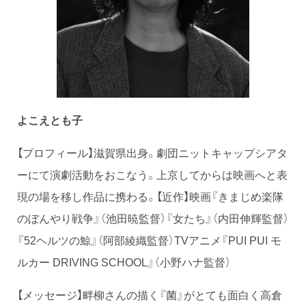
よこえとも子
【プロフィール】滋賀県出身。劇団ニットキャップシアタ
ーにて演劇活動をおこなう。上京してからは映画へと表
現の場を移し作品に携わる。【近作】映画『きまじめ楽隊
のぼんやり戦争』（池田暁監督）『女たち』（内田伸輝監督）
『52ヘルツの鯨』（阿部綾織監督）TVアニメ『PUI PUI モ
ルカー DRIVING SCHOOL』（小野ハナ監督）
【メッセージ】畔柳さんの描く『菌』がとても面白く高倉