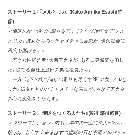
ストーリー１：『メルとリカ』(Kako Annika Esashi監
督)
＜港区の街で遊びの限りを尽くす2人の”港区女子”メル
とリカ。彼女たちのハチャメチャな言動が、現代社会に
風穴を開ける。＞
若き女性経営者・天海アカネが、ある日突然姿を消し
た。慌てる会社上層部の男性役員たち。
一方、港区の街で遊びの限りを尽くす2匹の女・メルと
リカ。彼女たちのハチャメチャな言動が、やがてアカネ
の心に変化をもたらす。
ストーリー２：『港区をつくる人たち』(稲川悠司監督)
＜タワーマンション。内装工事中の一室に職人が2人。
彼らは、もうすぐ来るはずの壁材の石と派遣アルバイト