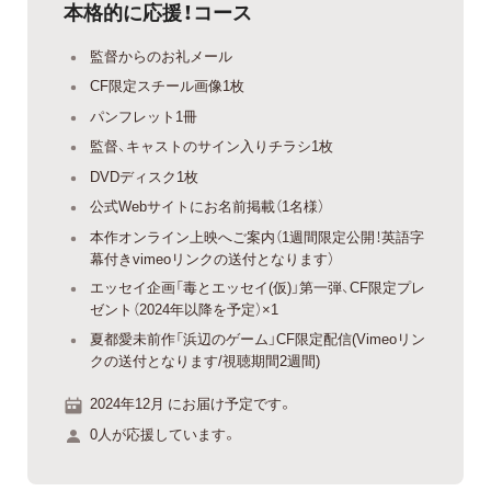
本格的に応援！コース
監督からのお礼メール
CF限定スチール画像1枚
パンフレット1冊
監督、キャストのサイン入りチラシ1枚
DVDディスク1枚
公式Webサイトにお名前掲載（1名様）
本作オンライン上映へご案内（1週間限定公開！英語字
幕付きvimeoリンクの送付となります）
エッセイ企画「毒とエッセイ(仮)」第一弾、CF限定プレ
ゼント（2024年以降を予定）×1
夏都愛未前作「浜辺のゲーム」CF限定配信(Vimeoリン
クの送付となります/視聴期間2週間)
2024年12月 にお届け予定です。
0人が応援しています。