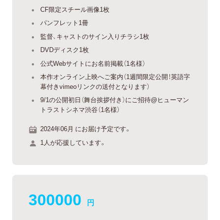
CF限定スチール画像1枚
パンフレット1冊
監督、キャストのサイン入りチラシ1枚
DVDディスク1枚
公式Webサイトにお名前掲載（1名様）
本作オンライン上映へご案内（1週間限定公開！英語字
幕付きvimeoリンクの送付となります）
9/1の公開初日（舞台挨拶付き）にご招待@ヒューマン
トラストシネマ渋谷（1名様）
2024年06月 にお届け予定です。
1人が応援しています。
300000
円