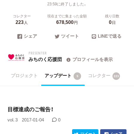
23:59に終了しました。
コレクター
現在までに集まった金額
残り日数
223
678,500
0
人
円
日
シェア
ツイート
LINEで送る
PRESENTER
みちのく応援団
プロフィールを表示
プロジェクト
アップデート
コレクター
5
223
目標達成のご報告！
vol. 3
2017-01-04
0
ツイート
シェア