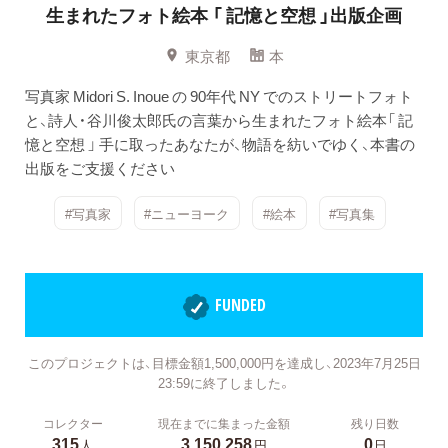
生まれたフォト絵本
「 記憶と空想 」出版企画
東京都
本
写真家 Midori S. Inoue の 90年代 NY でのストリートフォト
と、詩人・谷川俊太郎氏の言葉から生まれたフォト絵本「 記
憶と空想 」 手に取ったあなたが、物語を紡いでゆく、本書の
出版をご支援ください
#写真家
#ニューヨーク
#絵本
#写真集
FUNDED
このプロジェクトは、目標金額1,500,000円を達成し、2023年7月25日
23:59に終了しました。
コレクター
現在までに集まった金額
残り日数
315
3,150,258
0
人
円
日