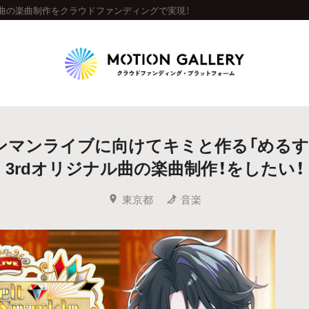
ル曲の楽曲制作をクラウドファンディングで実現！
Highlight
ンマンライブに向けてキミと作る「めるす
人気のプロジェクト
新着プロジェクト
終了間近のプロジェ
3rdオリジナル曲の楽曲制作！をしたい！
Feature
東京都
音楽
タグから探す
キュレーターから探す
特集から探す
Legendary
最新達成プロジェクト
調達額が大きいプロジェクト