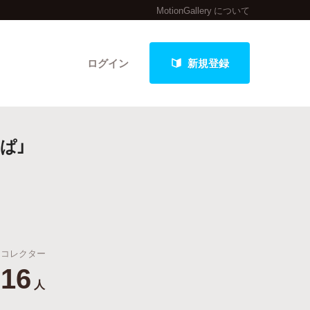
MotionGallery について
ログイン
新規登録
ぱ」
クト
最新進捗報告から探す
コレクター
16
人