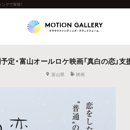
ィングで実現！
Highlight
公開予定・富山オールロケ映画「真白の恋」支援
人気のプロジェクト
新着プロジェクト
終了間近のプロジェ
富山県
映画
Feature
タグから探す
キュレーターから探す
特集から探す
Legendary
最新達成プロジェクト
調達額が大きいプロジェクト