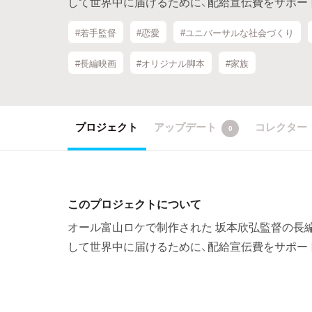
して世界中に届けるために、配給宣伝費をサポー
#若手監督
#恋愛
#ユニバーサルな社会づくり
#長編映画
#オリジナル脚本
#家族
プロジェクト
アップデート
コレクター
0
このプロジェクトについて
オール富山ロケで制作された 坂本欣弘監督の長
して世界中に届けるために、配給宣伝費をサポー