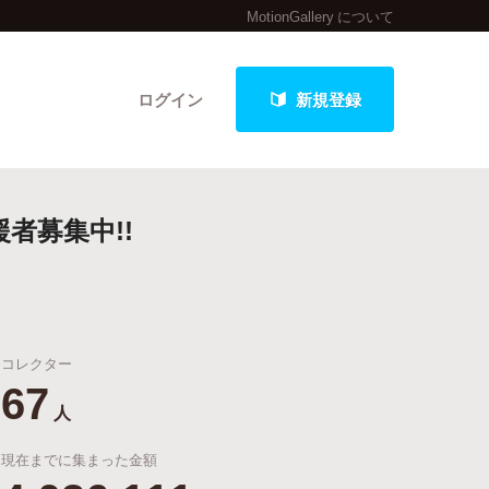
MotionGallery について
ログイン
新規登録
者募集中!!
クト
コレクター
最新進捗報告から探す
67
人
現在までに集まった金額