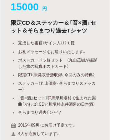
15000
円
限定CD＆ステッカー＆「音×酒」セ
ット＆そらまつり過去Tシャツ
完成した書籍（サイン入り）１冊
お礼メッセージをお送りいたします。
ポストカード５枚セット （丸山茂樹が撮影
した旅の写真ポストカード）
限定CD（未発表音源収録、今回のみの特典）
ステッカー（丸山茂樹・そらまつりステッカ
ー）
「音×酒」セット（群馬県川場村で生まれた楽
曲「かわば」CDと川場村永井酒造の日本酒）
そらまつり過去Tシャツ
2016年09月 にお届け予定です。
4人が応援しています。