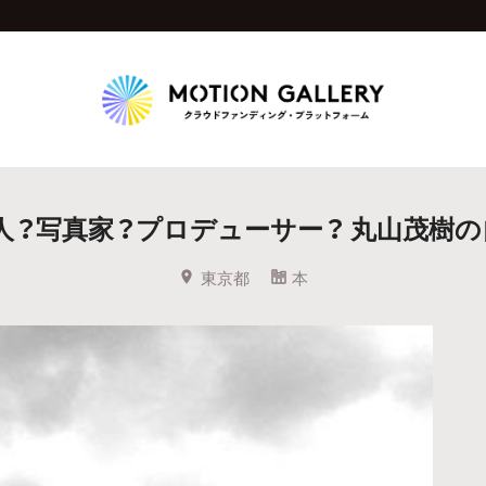
Highlight
人？写真家？プロデューサー？ 丸山茂樹の
人気のプロジェクト
新着プロジェクト
終了間近のプロジェ
東京都
本
Feature
タグから探す
キュレーターから探す
特集から探す
Legendary
最新達成プロジェクト
調達額が大きいプロジェクト