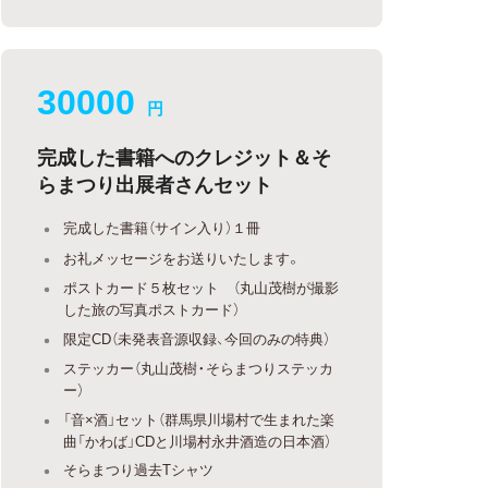
30000
円
完成した書籍へのクレジット＆そ
らまつり出展者さんセット
完成した書籍（サイン入り）１冊
お礼メッセージをお送りいたします。
ポストカード５枚セット （丸山茂樹が撮影
した旅の写真ポストカード）
限定CD（未発表音源収録、今回のみの特典）
ステッカー（丸山茂樹・そらまつりステッカ
ー）
「音×酒」セット（群馬県川場村で生まれた楽
曲「かわば」CDと川場村永井酒造の日本酒）
そらまつり過去Tシャツ