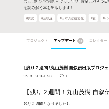
元に、旅での出会い、そらまつり、音楽に対する思
を読み解く本を出版します！
#邦楽
#三味線
#日本の伝統文化
#旅
#ポ
プロジェクト
アップデート
コレクター
18
​【残り２週間！丸山茂樹 自叙伝出版プロジェ
vol. 8
2016-07-08
0
【残り２週間！丸山茂樹 自叙
残り２週間となりました！！