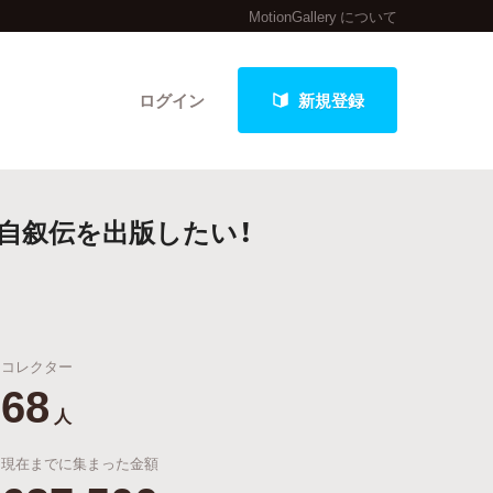
MotionGallery について
ログイン
新規登録
自叙伝を出版したい！
クト
コレクター
最新進捗報告から探す
68
人
現在までに集まった金額