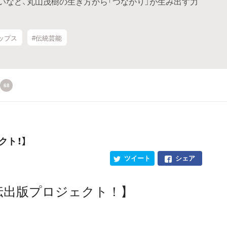
いなど、丸山茂樹の生き方から「つながり」が生み出す力
ップス
#伝統芸能
68
クト！】
ツイート
シェア
伝出版プロジェクト！】