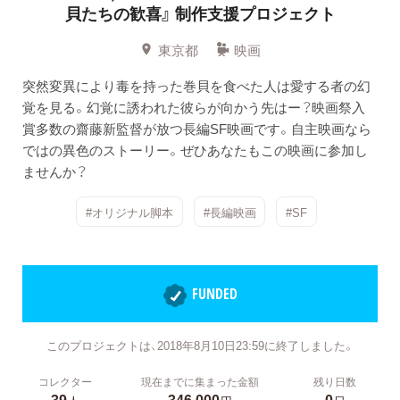
貝たちの歓喜』
制作支援プロジェクト
東京都
映画
突然変異により毒を持った巻貝を食べた人は愛する者の幻
覚を見る。幻覚に誘われた彼らが向かう先はー？映画祭入
賞多数の齋藤新監督が放つ長編SF映画です。自主映画なら
ではの異色のストーリー。ぜひあなたもこの映画に参加し
ませんか？
#オリジナル脚本
#長編映画
#SF
FUNDED
このプロジェクトは、2018年8月10日23:59に終了しました。
コレクター
現在までに集まった金額
残り日数
39
346,000
0