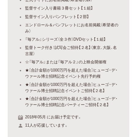
監督サイン入り書籍３冊セット【１組】
監督サイン入りパンフレット【２部】
エンドロール＆パンフレットにお名前掲載（希望者の
み）
『毎アル』シリーズ（全３作）DVDセット【１組】
監督トーク付き！試写会ご招待【２名】（東京、大阪、名
古屋）
☆『毎アル』または『毎アル２』の上映会開催権
★［合計金額が1000万円を超えた場合］ヒューゴ・デ・
ウァール博士招聘記念イベント先行予約権
★［合計金額が1000万円を超えた場合］ヒューゴ・デ・
ウァール博士招聘記念イベントご招待【２名】
★［合計金額が1000万円を超えた場合］ヒューゴ・デ・
ウァール博士招聘記念パーティーご招待【２名】
2018年05月 にお届け予定です。
11人が応援しています。