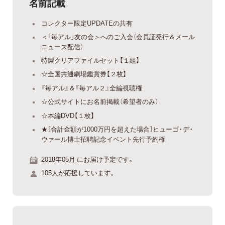
名前記載
コレクター限定UPDATEの共有
＜「毎アル」友の会＞へのご入会（会員証発行＆メール
ニュース配信）
特製クリアファイルセット【１組】
☆全国共通劇場鑑賞券【２枚】
『毎アル』＆『毎アル２』全編視聴権
☆公式サイトにお名前掲載（希望者のみ）
☆本編DVD【１枚】
★［合計金額が1000万円を超えた場合］ヒューゴ・デ・
ウァール博士招聘記念イベント先行予約権
2018年05月 にお届け予定です。
105人が応援しています。