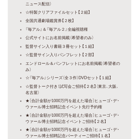
ニュース配信）
☆特製クリアファイルセット【２組】
全国共通劇場鑑賞券【２枚】
『毎アル』＆『毎アル２』全編視聴権
公式サイトにお名前掲載（希望者のみ）
監督サイン入り書籍３冊セット【１組】
☆監督サイン入りパンフレット【２部】
エンドロール＆パンフレットにお名前掲載（希望者の
み）
☆『毎アル』シリーズ（全３作）DVDセット【１組】
☆監督トーク付き！試写会ご招待【２名】（東京、大阪、
名古屋）
★［合計金額が1000万円を超えた場合］ヒューゴ・デ・
ウァール博士招聘記念イベント先行予約権
★［合計金額が1000万円を超えた場合］ヒューゴ・デ・
ウァール博士招聘記念イベントご招待【２名】
★［合計金額が1000万円を超えた場合］ヒューゴ・デ・
ウァール博士招聘記念パーティーご招待【１名】