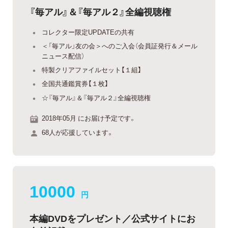
『毎アル』＆『毎アル２』全編視聴権
コレクター限定UPDATEの共有
＜「毎アル」友の会＞へのご入会（会員証発行＆メール
ニュース配信）
特製クリアファイルセット【１組】
全国共通鑑賞券【１枚】
☆『毎アル』＆『毎アル２』全編視聴権
2018年05月 にお届け予定です。
68人が応援しています。
10000
円
本編DVDをプレゼント／公式サイトにお