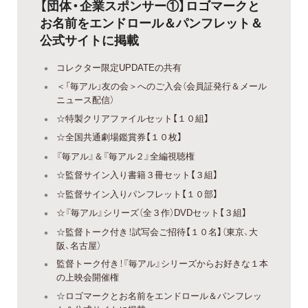
【団体・企業スポンサー①】ロゴマークと
お名前をエンドロール＆パンフレット＆
公式サイトに掲載
コレクター限定UPDATEの共有
＜「毎アル」友の会＞へのご入会（会員証発行＆メール
ニュース配信）
☆特製クリアファイルセット【１０組】
☆全国共通劇場鑑賞券【１０枚】
『毎アル』＆『毎アル２』全編視聴権
☆監督サイン入り書籍３冊セット【３組】
☆監督サイン入りパンフレット【１０部】
☆『毎アル』シリーズ（全３作）DVDセット【３組】
☆監督トーク付き！試写会ご招待【１０名】（東京、大
阪、名古屋）
監督トーク付き！『毎アル』シリーズからお好きな１本
の上映会開催権
☆ロゴマークとお名前をエンドロール＆パンフレッ