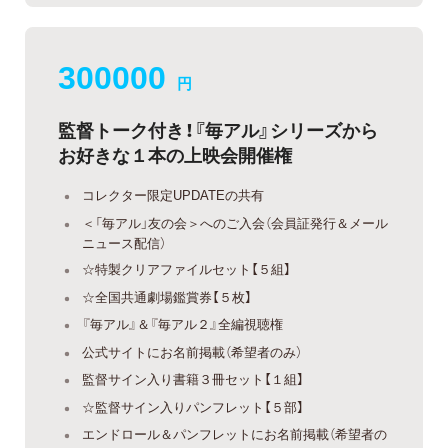
300000
円
監督トーク付き！『毎アル』シリーズから
お好きな１本の上映会開催権
コレクター限定UPDATEの共有
＜「毎アル」友の会＞へのご入会（会員証発行＆メール
ニュース配信）
☆特製クリアファイルセット【５組】
☆全国共通劇場鑑賞券【５枚】
『毎アル』＆『毎アル２』全編視聴権
公式サイトにお名前掲載（希望者のみ）
監督サイン入り書籍３冊セット【１組】
☆監督サイン入りパンフレット【５部】
エンドロール＆パンフレットにお名前掲載（希望者の