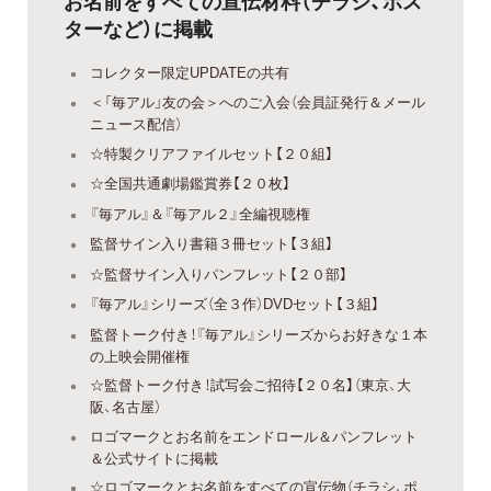
お名前をすべての宣伝材料（チラシ、ポス
ターなど）に掲載
コレクター限定UPDATEの共有
＜「毎アル」友の会＞へのご入会（会員証発行＆メール
ニュース配信）
☆特製クリアファイルセット【２０組】
☆全国共通劇場鑑賞券【２０枚】
『毎アル』＆『毎アル２』全編視聴権
監督サイン入り書籍３冊セット【３組】
☆監督サイン入りパンフレット【２０部】
『毎アル』シリーズ（全３作）DVDセット【３組】
監督トーク付き！『毎アル』シリーズからお好きな１本
の上映会開催権
☆監督トーク付き！試写会ご招待【２０名】（東京、大
阪、名古屋）
ロゴマークとお名前をエンドロール＆パンフレット
＆公式サイトに掲載
☆ロゴマークとお名前をすべての宣伝物（チラシ、ポ