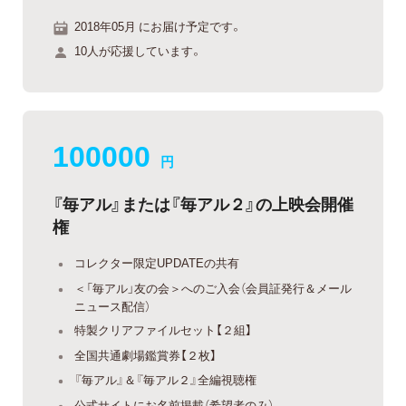
2018年05月 にお届け予定です。
10人が応援しています。
100000
円
『毎アル』または『毎アル２』の上映会開催
権
コレクター限定UPDATEの共有
＜「毎アル」友の会＞へのご入会（会員証発行＆メール
ニュース配信）
特製クリアファイルセット【２組】
全国共通劇場鑑賞券【２枚】
『毎アル』＆『毎アル２』全編視聴権
公式サイトにお名前掲載（希望者のみ）