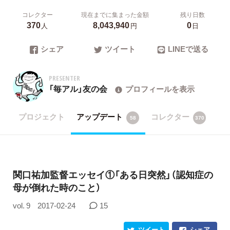
コレクター
現在までに集まった金額
残り日数
370
8,043,940
0
人
円
日
シェア
ツイート
LINEで送る
PRESENTER
「毎アル」友の会
プロフィールを表示
プロジェクト
アップデート
コレクター
58
370
関口祐加監督エッセイ①「ある日突然」（認知症の
母が倒れた時のこと）
vol. 9
2017-02-24
15
ツイート
シェア