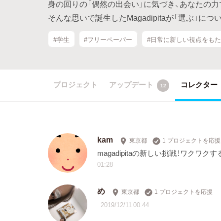
身の回りの「偶然の出会い」に気づき、あなたの
そんな思いで誕生したMagadipitaが「選ぶ」
#学生
#フリーペーパー
#日常に新しい視点をも
プロジェクト
アップデート
コレクター
12
kam
東京都
1 プロジェクトを応援
magadipitaの新しい挑戦！ワク
01:28
め
東京都
1 プロジェクトを応援
2019/12/11 00:44