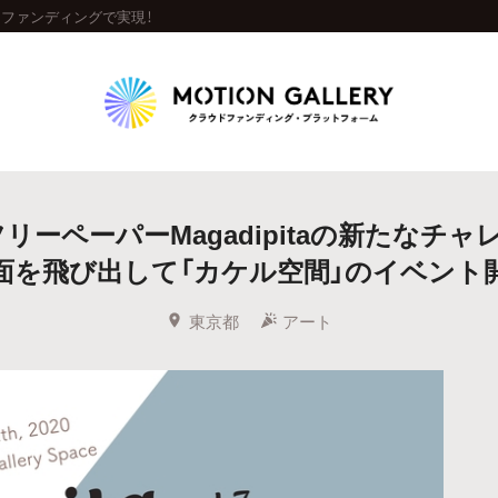
ウドファンディングで実現！
Highlight
リーペーパーMagadipitaの新たなチャ
人気のプロジェクト
新着プロジェクト
終了間近のプロジェ
面を飛び出して「カケル空間」のイベント
Feature
東京都
アート
タグから探す
キュレーターから探す
特集から探す
Legendary
最新達成プロジェクト
調達額が大きいプロジェクト