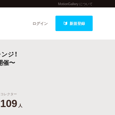
MotionGallery について
ログイン
新規登録
レンジ！
クト
開催〜
最新進捗報告から探す
コレクター
109
人