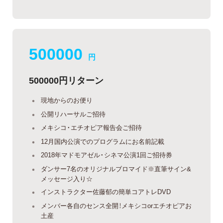
500000
円
500000円リターン
現地からのお便り
公開リハーサルご招待
メキシコ・エチオピア報告会ご招待
12月国内公演でのプログラムにお名前記載
2018年マドモアゼル・シネマ公演1回ご招待券
ダンサー7名のオリジナルブロマイド※直筆サイン&
メッセージ入り☆
インストラクター佐藤郁の簡単コアトレDVD
メンバー各自のセンス全開！メキシコorエチオピアお
土産