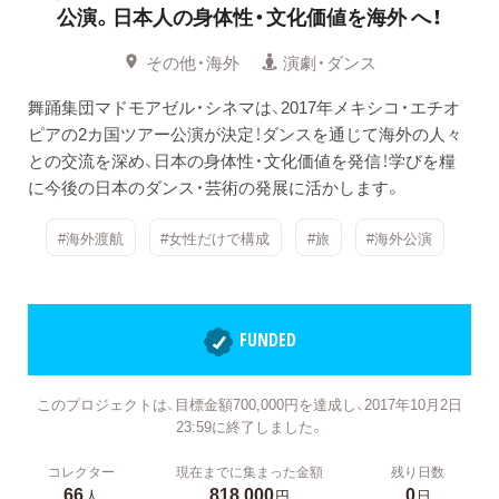
公演。
日本人の身体性・文化価値を海外 へ！
その他・海外
演劇・ダンス
舞踊集団マドモアゼル・シネマは、2017年メキシコ・エチオ
ピアの2カ国ツアー公演が決定！ダンスを通じて海外の人々
との交流を深め、日本の身体性・文化価値を発信！学びを糧
に今後の日本のダンス・芸術の発展に活かします。
#海外渡航
#女性だけで構成
#旅
#海外公演
FUNDED
このプロジェクトは、目標金額700,000円を達成し、2017年10月2日
23:59に終了しました。
コレクター
現在までに集まった金額
残り日数
66
818,000
0
人
円
日