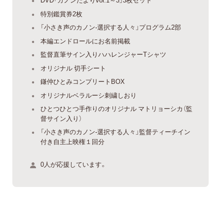
特別鑑賞券2枚
「小さき声のカノン-選択する人々」プログラム2部
本編エンドロールにお名前掲載
監督直筆サイン入りハハレンジャーTシャツ
オリジナル 切手シート
鎌仲ひとみコンプリートBOX
オリジナルベラルーシ刺繍しおり
ひとつひとつ手作りのオリジナル マトリョーシカ（監
督サイン入り）
「小さき声のカノン-選択する人々」監督ティーチイン
付き自主上映権１回分
0人が応援しています。