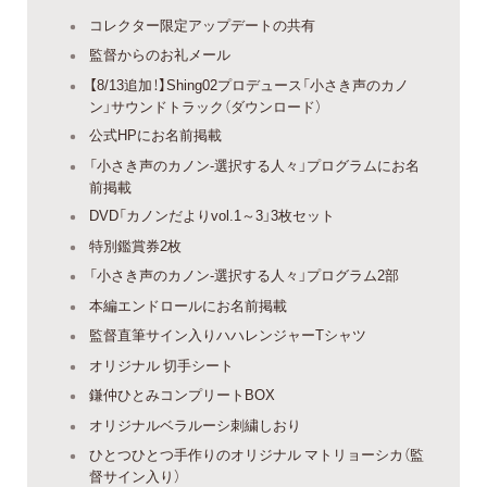
コレクター限定アップデートの共有
監督からのお礼メール
【8/13追加！】Shing02プロデュース「小さき声のカノ
ン」サウンドトラック（ダウンロード）
公式HPにお名前掲載
「小さき声のカノン-選択する人々」プログラムにお名
前掲載
DVD「カノンだよりvol.1～3」3枚セット
特別鑑賞券2枚
「小さき声のカノン-選択する人々」プログラム2部
本編エンドロールにお名前掲載
監督直筆サイン入りハハレンジャーTシャツ
オリジナル 切手シート
鎌仲ひとみコンプリートBOX
オリジナルベラルーシ刺繍しおり
ひとつひとつ手作りのオリジナル マトリョーシカ（監
督サイン入り）