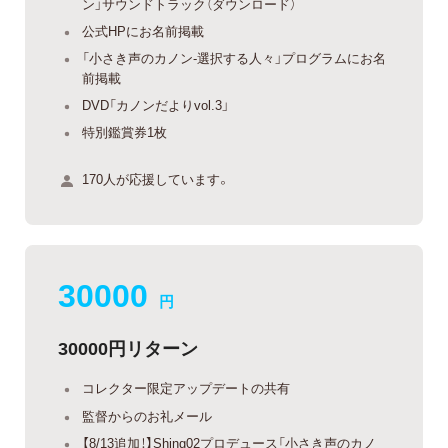
ン」サウンドトラック（ダウンロード）
公式HPにお名前掲載
「小さき声のカノン-選択する人々」プログラムにお名
前掲載
DVD「カノンだよりvol.3」
特別鑑賞券1枚
170人が応援しています。
30000
円
30000円リターン
コレクター限定アップデートの共有
監督からのお礼メール
【8/13追加！】Shing02プロデュース「小さき声のカノ