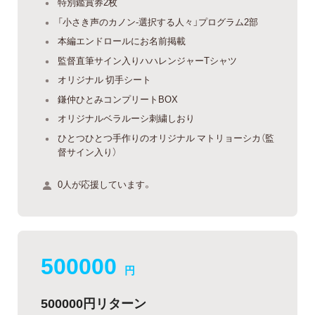
特別鑑賞券2枚
「小さき声のカノン-選択する人々」プログラム2部
本編エンドロールにお名前掲載
監督直筆サイン入りハハレンジャーTシャツ
オリジナル 切手シート
鎌仲ひとみコンプリートBOX
オリジナルベラルーシ刺繍しおり
ひとつひとつ手作りのオリジナル マトリョーシカ（監
督サイン入り）
0人が応援しています。
500000
円
500000円リターン