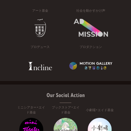
アート基金
社会を動かすかけ声
プロデュース
プロダクション
Our Social Action
ミニシアター・エイ
ブックストア・エイ
小劇場・エイド基金
ド基金
ド基金