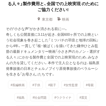
る人々」製作費用と、全国での上映実現 のために
ご協力ください!
東京都
映画
その“小さな声”がかき消される前に―。
奇しくも公開直後に3.11が起き、全国600ヶ所での上映とい
う社会現象を巻き起こした「ミツバチの羽音と地球の回転」
から4年。一貫して「核・被ばく」を描いてきた鎌仲ひとみ監
督の最新ドキュメンタリー映画「小さき声のカノン－選択す
る人々」にかかる製作費と全国での上映実現のため、みなさ
んの力を貸してください。本作で主人公となるのは、福島原
発事故後の日本とチェルノブイリ原発事故後のベラルーシ
を生きる「お母さん」たちです。
#長編映画
#子供
#親子
#女性監督
#母親
#福島
#社会問題
#ウクライナ
#震災