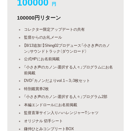
100000
円
100000円リターン
コレクター限定アップデートの共有
監督からのお礼メール
【8/13追加！】Shing02プロデュース「小さき声のカノ
ン」サウンドトラック（ダウンロード）
公式HPにお名前掲載
「小さき声のカノン-選択する人々」プログラムにお名
前掲載
DVD「カノンだよりvol.1～3」3枚セット
特別鑑賞券2枚
「小さき声のカノン-選択する人々」プログラム2部
本編エンドロールにお名前掲載
監督直筆サイン入りハハレンジャーTシャツ
オリジナル 切手シート
鎌仲ひとみコンプリートBOX